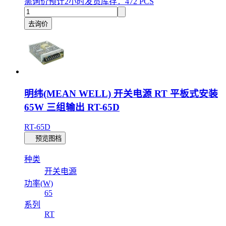
需询价
预计2小时发货
库存：472 PCS
去询价
明纬(MEAN WELL) 开关电源 RT 平板式安装
65W 三组输出 RT-65D
RT-65D
预览图档
种类
开关电源
功率(W)
65
系列
RT