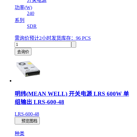
开关电源
功率(W)
240
系列
SDR
需询价
预计2小时发货
库存：96 PCS
去询价
明纬(MEAN WELL) 开关电源 LRS 600W 单
组输出 LRS-600-48
LRS-600-48
预览图档
种类