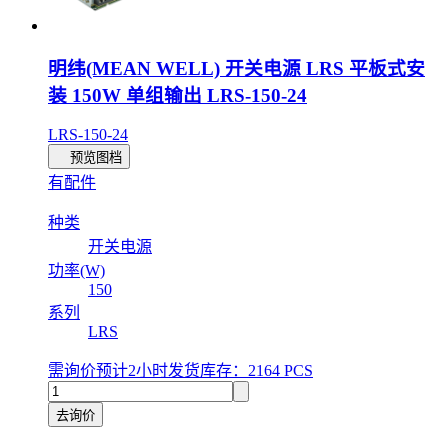
明纬(MEAN WELL) 开关电源 LRS 平板式安
装 150W 单组输出 LRS-150-24
LRS-150-24
预览图档
有配件
种类
开关电源
功率(W)
150
系列
LRS
需询价
预计2小时发货
库存：2164 PCS
去询价