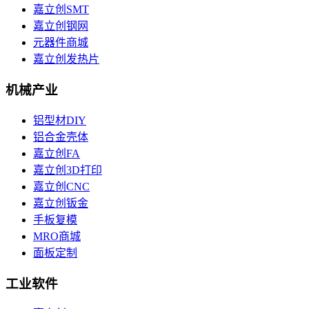
嘉立创SMT
嘉立创钢网
元器件商城
嘉立创发热片
机械产业
铝型材DIY
铝合金壳体
嘉立创FA
嘉立创3D打印
嘉立创CNC
嘉立创钣金
手板复模
MRO商城
面板定制
工业软件