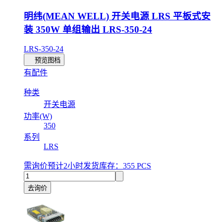
明纬(MEAN WELL) 开关电源 LRS 平板式安
装 350W 单组输出 LRS-350-24
LRS-350-24
预览图档
有配件
种类
开关电源
功率(W)
350
系列
LRS
需询价
预计2小时发货
库存：355 PCS
去询价