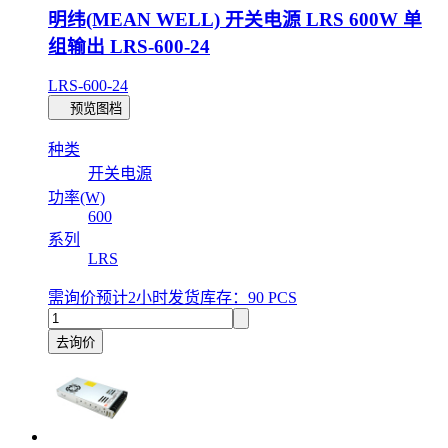
明纬(MEAN WELL) 开关电源 LRS 600W 单
组输出 LRS-600-24
LRS-600-24
预览图档
种类
开关电源
功率(W)
600
系列
LRS
需询价
预计2小时发货
库存：90 PCS
去询价