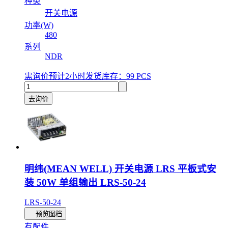
种类
开关电源
功率(W)
480
系列
NDR
需询价
预计2小时发货
库存：99 PCS
去询价
明纬(MEAN WELL) 开关电源 LRS 平板式安
装 50W 单组输出 LRS-50-24
LRS-50-24
预览图档
有配件