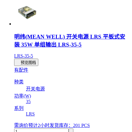
明纬(MEAN WELL) 开关电源 LRS 平板式安
装 35W 单组输出 LRS-35-5
LRS-35-5
预览图档
有配件
种类
开关电源
功率(W)
35
系列
LRS
需询价
预计2小时发货
库存：201 PCS