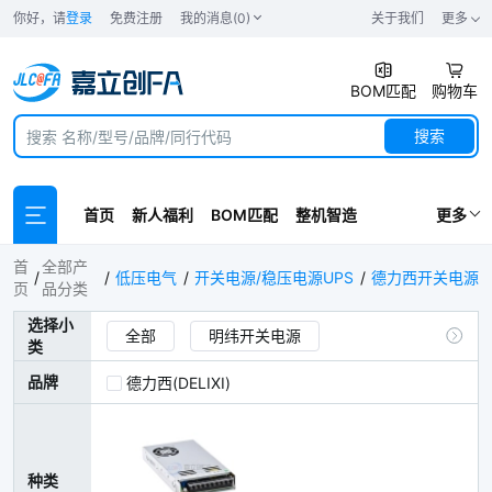
你好，请
登录
免费注册
我的消息(0)
关于我们
更多
BOM匹配
购物车
搜索
首页
新人福利
BOM匹配
整机智造
更多
德力西开关电源
首
全部产
低压电气
开关电源/稳压电源UPS
德力西开关电源
页
品分类
选择小
全部
明纬开关电源
类
德力西开关电源
欧姆龙开关电源
品牌
德力西(DELIXI)
魏德米勒开关电源
台达开关电源
正泰开关电源
山特UPS电源
种类