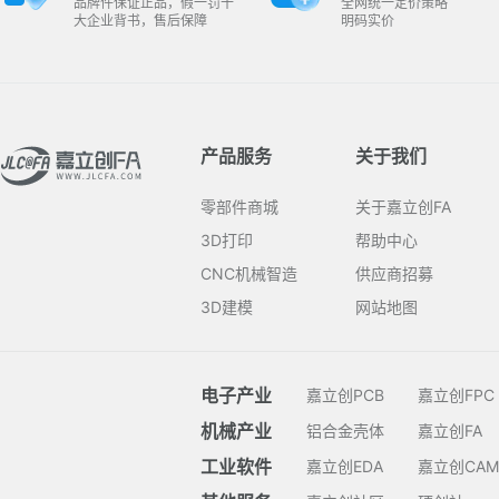
品牌件保证正品，假一罚十
全网统一定价策略
大企业背书，售后保障
明码实价
产品服务
关于我们
零部件商城
关于嘉立创FA
3D打印
帮助中心
CNC机械智造
供应商招募
3D建模
网站地图
电子产业
嘉立创PCB
嘉立创FPC
机械产业
铝合金壳体
嘉立创FA
工业软件
嘉立创EDA
嘉立创CAM