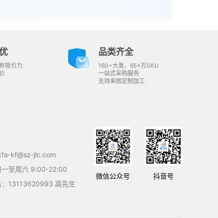
优
品类齐全
有吸引力
160+大类，65+万SKU
价
一站式采购服务
支持来图定制加工
a-kf@sz-jlc.com
至周六 9:00-22:00
微信公众号
抖音号
13113620993 高先生