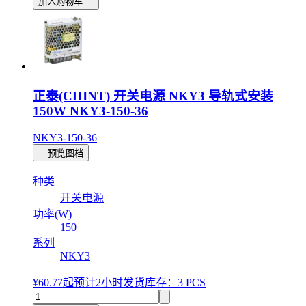
加入购物车
正泰(CHINT) 开关电源 NKY3 导轨式安装
150W NKY3-150-36
NKY3-150-36
预览图档
种类
开关电源
功率(W)
150
系列
NKY3
¥60.77
起
预计2小时发货
库存：3 PCS