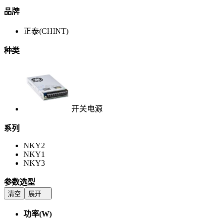
品牌
正泰(CHINT)
种类
开关电源
系列
NKY2
NKY1
NKY3
参数选型
清空
展开
功率(W)