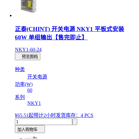
正泰(CHINT) 开关电源 NKY1 平板式安装
60W 单组输出【售完即止】
NKY1-60-24
预览图档
种类
开关电源
功率(W)
60
系列
NKY1
¥65.51
起
预计2小时发货
库存：4 PCS
加入购物车