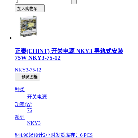
加入购物车
正泰(CHINT) 开关电源 NKY3 导轨式安装
75W NKY3-75-12
NKY3-75-12
预览图档
种类
开关电源
功率(W)
75
系列
NKY3
¥44.96
起
预计2小时发货
库存：6 PCS