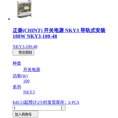
正泰(CHINT) 开关电源 NKY3 导轨式安装
100W NKY3-100-48
NKY3-100-48
预览图档
种类
开关电源
功率(W)
100
系列
NKY3
¥49.53
起
预计2小时发货
库存：6 PCS
加入购物车