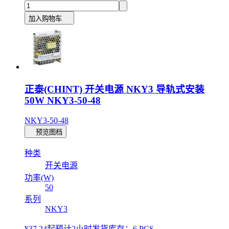
加入购物车
正泰(CHINT) 开关电源 NKY3 导轨式安装
50W NKY3-50-48
NKY3-50-48
预览图档
种类
开关电源
功率(W)
50
系列
NKY3
¥37.24
起
预计2小时发货
库存：6 PCS