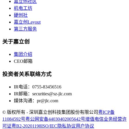
嘉立创社区
机电工坊
硬创社
嘉立创Layout
第三方服务
关于嘉立创
集团介绍
CEO邮箱
投资者关系联络方式
IR电话：0755-83456516
IR邮箱：securities@sz-jlc.com
媒体沟通：pr@jlc.com
©
版权所有 - 深圳嘉立创科技集团股份有限公司
粤ICP备
11084592号
粤公网安备44030402005642号
增值电信业务经营许
可证粤B2-20201198
ISO/IEC
隐私协议
用户协议