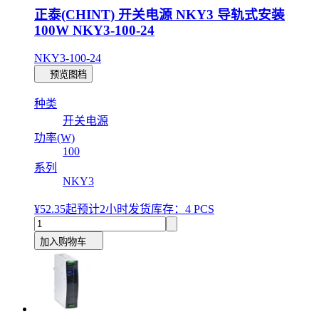
正泰(CHINT) 开关电源 NKY3 导轨式安装
100W NKY3-100-24
NKY3-100-24
预览图档
种类
开关电源
功率(W)
100
系列
NKY3
¥52.35
起
预计2小时发货
库存：4 PCS
加入购物车