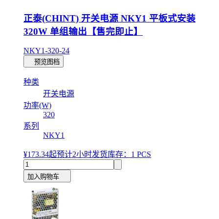
正泰(CHINT) 开关电源 NKY1 平板式安装
320W 单组输出【售完即止】
NKY1-320-24
预览图档
种类
开关电源
功率(W)
320
系列
NKY1
¥173.34
起
预计2小时发货
库存：1 PCS
加入购物车