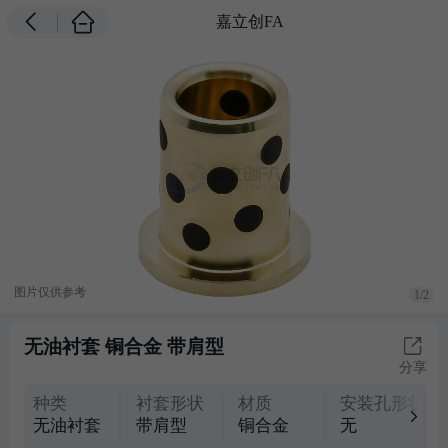
嘉立创FA
图片仅供参考
1/2
无油衬套 铜合金 带肩型
分享
种类
衬套形状
材质
安装孔形状
无油衬套
带肩型
铜合金
无