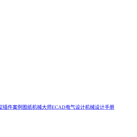
型插件
案例图纸
机械大师
ECAD电气设计
机械设计手册