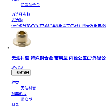
特殊铜合金
请选择参数
去选购
低价型号
BWYA-E7-d8-L8
现货库存:73
预计明天发货
未税
无油衬套 特殊铜合金 带肩型 内径公差E7外径公
BWYB
预览图档
种类
无油衬套
衬套形状
带肩型
材质