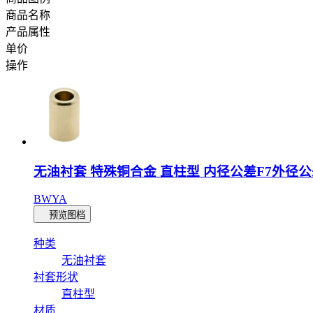
商品名称
产品属性
单价
操作
无油衬套 特殊铜合金 直柱型 内径公差F7外径公
BWYA
预览图档
种类
无油衬套
衬套形状
直柱型
材质