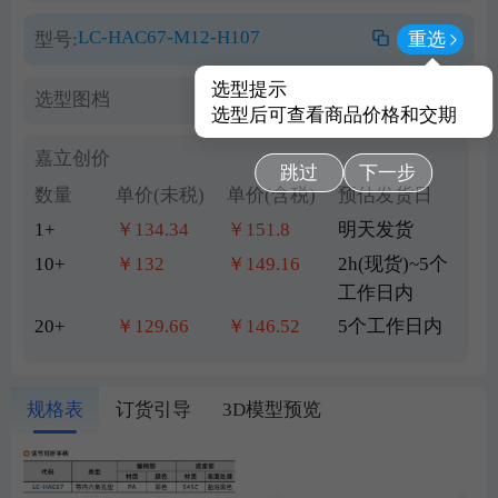
LC-HAC67-M12-H107
型号:
重选
选型提示
选型图档
查看PDF图档
选型后可查看商品价格和交期
嘉立创价
跳过
下一步
数量
单价(未税)
单价(含税)
预估发货日
1+
￥134.34
￥151.8
明天发货
10+
￥132
￥149.16
2h(现货)~5个
工作日内
20+
￥129.66
￥146.52
5个工作日内
规格表
订货引导
3D模型预览