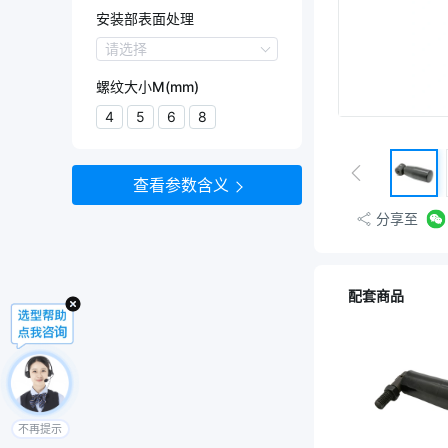
S45C
安装部表面处理
SS400
安装部表面处理
请选择
发黑
螺纹大小M(mm)
镀铬
4
5
6
8
查看参数含义
分享至
配套商品
不再提示