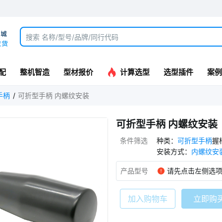
配
整机智造
型材报价
计算选型
选型插件
案例
手柄
可折型手柄 内螺纹安装
可折型手柄 内螺纹安装
条件筛选
种类
：
可折型手柄
握
安装方式
：
内螺纹安
产品型号
请先点击左侧选
加入购物车
立即购