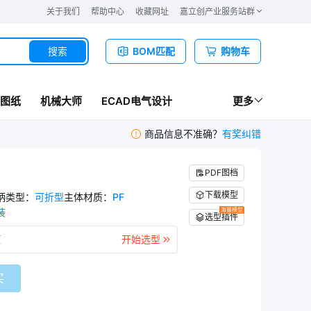
关于我们
帮助中心
收藏网址
嘉立创产业服务站群
搜索
BOM匹配
购物车
图纸
机械大师
ECAD电气设计
更多
商品信息不准确？
有奖纠错
PDF图档
下载模型
柄类型
：
可折型
主体材质
：
PF
装
海量模型
选型插件
项
开始选型
买