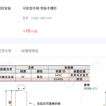
螺纹安装
可折型手柄 带扳手槽形
型号：
DSBZ-M8-H55
16
￥
.
43
起
订货引导
3D模型预览