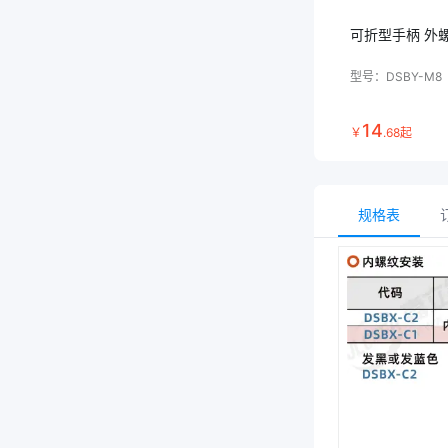
可折型手柄 外
型号：
DSBY-M8
14
￥
.
68
起
规格表