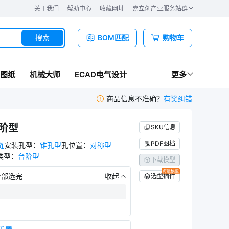
关于我们
帮助中心
收藏网址
嘉立创产业服务站群
搜索
BOM匹配
购物车
图纸
机械大师
ECAD电气设计
更多
商品信息不准确？
有奖纠错
台阶型
SKU信息
PDF图档
链
安装孔型
：
锥孔型
孔位置
：
对称型
类型
：
台阶型
下载模型
海量模型
部选完
收起
选型插件