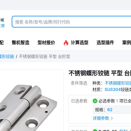
配
整机智造
型材报价
计算选型
选型插件
案例
蝶形铰链
不锈钢蝶形铰链 平型 台阶型
不锈钢蝶形铰链 平型 
条件筛选
种类
：
不锈钢蝶形铰
材质
：
SUS304
铰链
已选参数
必选参数
1
项已全
规格
：
62
详细参数