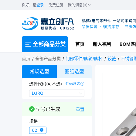
你好，请
登录
免费注册
我的消息(0)
全部商品分类
首页
新人福利
BOM匹
首页
全部产品分类
门部零件/脚轮/脚杯
铰链
不锈钢
常规选型
图纸选型
选择代码(可不选)
代码含义
DJRQ
DJRQ
型号已生成
重置
规格
62