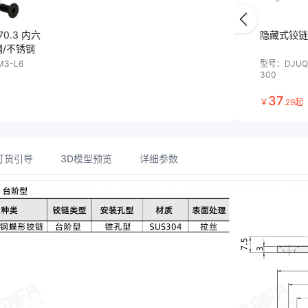
T70.3 内六
隐藏式铰链
钢/不锈钢
M3-L6
型号：
DJUQ
300
37
￥
.
29
起
订货引导
3D模型预览
详细参数