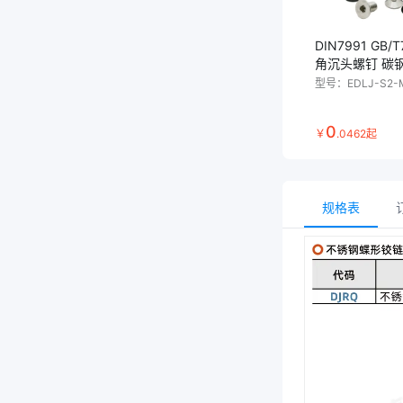
DIN7991 GB/
角沉头螺钉 碳
型号：
EDLJ-S2-
0
￥
.
0462
起
规格表