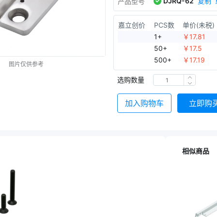
DJRQ-62
复制
产品型号
嘉立创价
PCS数
单价(未税)
1+
￥
17.81
50+
￥
17.5
500+
￥
17.19
图片仅供参考
选购数量
加入购物车
立即购
相似商品