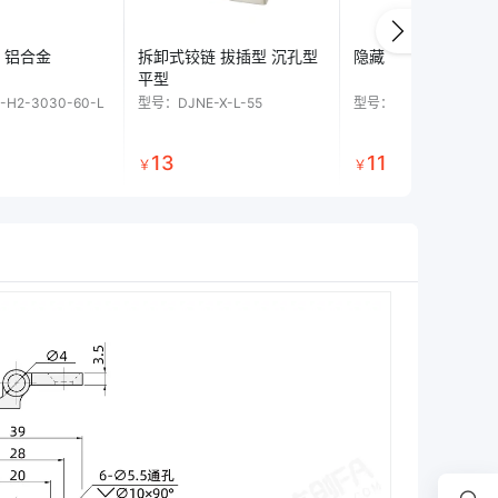
 铝合金
拆卸式铰链 拔插型 沉孔型
隐藏式铰链 工字型·
平型
-H2-3030-60-L
型号：
DJNE-X-L-55
型号：
LC-HFN35-48
13
11
￥
￥
.
69
起