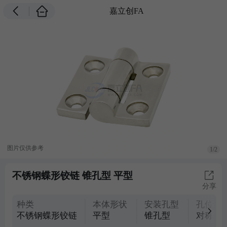
嘉立创FA
图片仅供参考
1/2
不锈钢蝶形铰链 锥孔型 平型
分享
种类
本体形状
安装孔型
孔位置
不锈钢蝶形铰链
平型
锥孔型
对称型