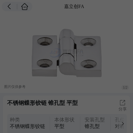
嘉立创FA
图片仅供参考
1/2
不锈钢蝶形铰链 锥孔型 平型
分享
种类
本体形状
安装孔型
孔位置
不锈钢蝶形铰链
平型
锥孔型
对称型