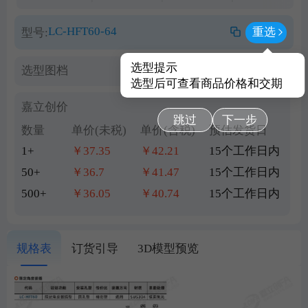
LC-HFT60-64
重选
型号:
选型提示
选型图档
查看PDF图档
选型后可查看商品价格和交期
嘉立创价
跳过
下一步
数量
单价(未税)
单价(含税)
预估发货日
1+
￥37.35
￥42.21
15个工作日内
50+
￥36.7
￥41.47
15个工作日内
500+
￥36.05
￥40.74
15个工作日内
规格表
订货引导
3D模型预览