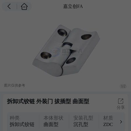
嘉立创FA
图片仅供参考
1/2
拆卸式铰链 外装门 拔插型 曲面型
分享
种类
本体形状
安装孔型
材质
拆卸式铰链
曲面型
沉孔型
ZDC