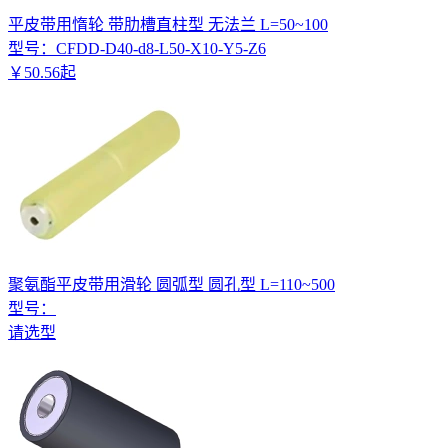
平皮带用惰轮 带肋槽直柱型 无法兰 L=50~100
型号：
CFDD-D40-d8-L50-X10-Y5-Z6
￥
50
.
56
起
聚氨酯平皮带用滑轮 圆弧型 圆孔型 L=110~500
型号：
请选型