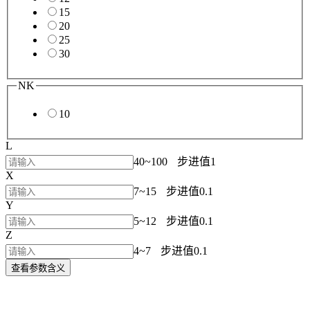
15
20
25
30
NK
10
L
40
~
100
步进值
1
X
7
~
15
步进值
0.1
Y
5
~
12
步进值
0.1
Z
4
~
7
步进值
0.1
查看参数含义