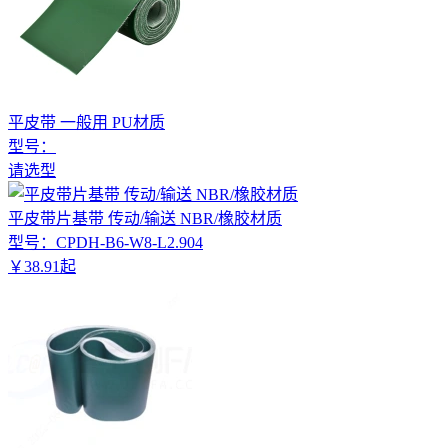
平皮带 一般用 PU材质
型号：
请选型
平皮带片基带 传动/输送 NBR/橡胶材质
型号：
CPDH-B6-W8-L2.904
￥
38
.
91
起