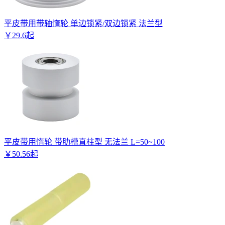
平皮带用带轴惰轮 单边锁紧/双边锁紧 法兰型
￥
29
.
6
起
平皮带用惰轮 带肋槽直柱型 无法兰 L=50~100
￥
50
.
56
起