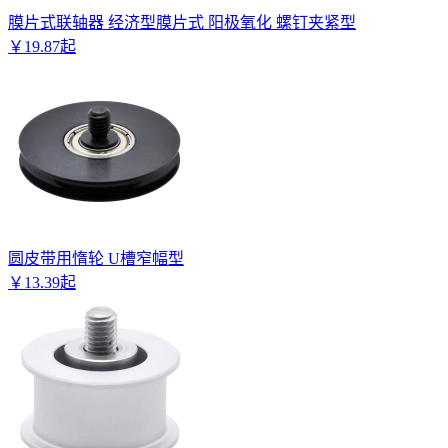
膜片式联轴器 经济型膜片式 阳极氧化 螺钉夹紧型
￥
19
.
87
起
圆皮带用惰轮 U槽窄幅型
￥
13
.
39
起