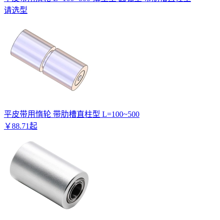
请选型
平皮带用惰轮 带肋槽直柱型 L=100~500
￥
88
.
71
起