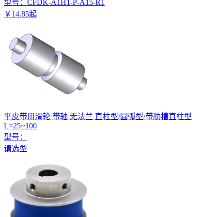
型号：
CFDK-A1H1-P-A15-R1
￥
14
.
85
起
平皮带用滑轮 带轴 无法兰 直柱型/圆弧型/带肋槽直柱型
L=25~100
型号：
请选型