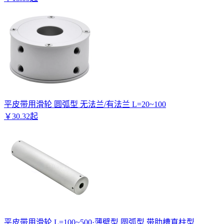
平皮带用滑轮 圆弧型 无法兰/有法兰 L=20~100
￥
30
.
32
起
平皮带用滑轮 L=100~500·薄壁型 圆弧型 带肋槽直柱型