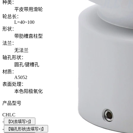
种类
：
平皮带用滑轮
轮总长
：
L=40~100
形状
：
带肋槽直柱型
法兰
：
无法兰
轴孔形状
：
圆孔/键槽孔
材质
：
A5052
表面处理
：
本色阳极氧化
产品型号
CHLC
-
【D(去填写>)】
-
【轴孔形状(去填写>)】