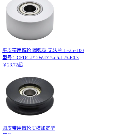
平皮带用惰轮 圆弧型 无法兰 L=25~100
型号：
CFDC-P12W-D15-d5-L25-E0.3
￥
23
.
72
起
圆皮带用惰轮 U槽加宽型