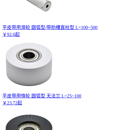
平皮带用滑轮 圆弧型/带肋槽直柱型 L=100~500
￥
92
.
6
起
平皮带用惰轮 圆弧型 无法兰 L=25~100
￥
23
.
72
起