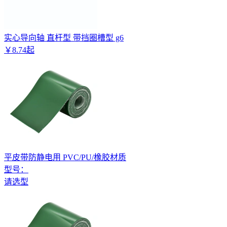
实心导向轴 直杆型 带挡圈槽型 g6
￥
8
.
74
起
平皮带防静电用 PVC/PU/橡胶材质
型号：
请选型