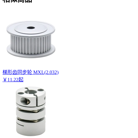
梯形齿同步轮 MXL(2.032)
￥
11
.
22
起