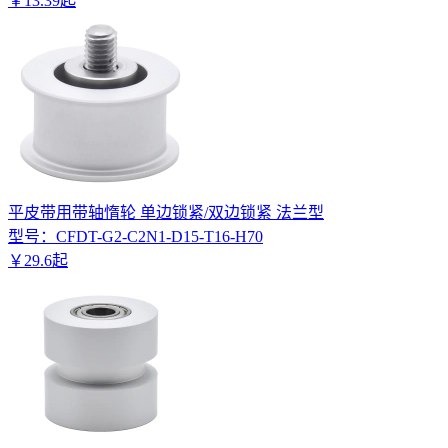
￥
13
.
39
起
平皮带用带轴惰轮 单边锁紧/双边锁紧 法兰型
型号：
CFDT-G2-C2N1-D15-T16-H70
￥
29
.
6
起