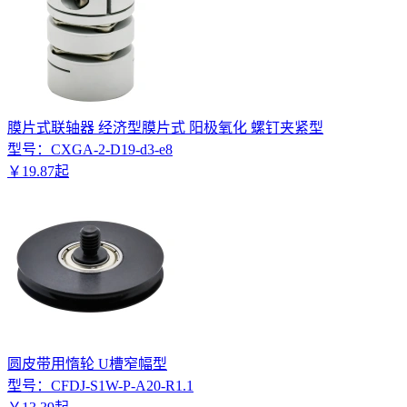
膜片式联轴器 经济型膜片式 阳极氧化 螺钉夹紧型
型号：
CXGA-2-D19-d3-e8
￥
19
.
87
起
圆皮带用惰轮 U槽窄幅型
型号：
CFDJ-S1W-P-A20-R1.1