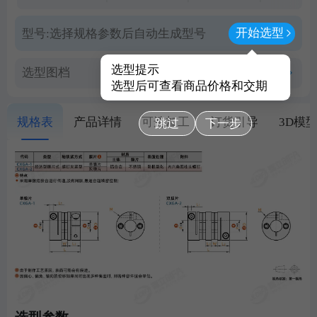
开始选型
型号:
选择规格参数后自动生成型号
选型提示
选型图档
查看PDF图档
选型后可查看商品价格和交期
规格表
产品详情
可选加工
订货引导
3D模
跳过
下一步