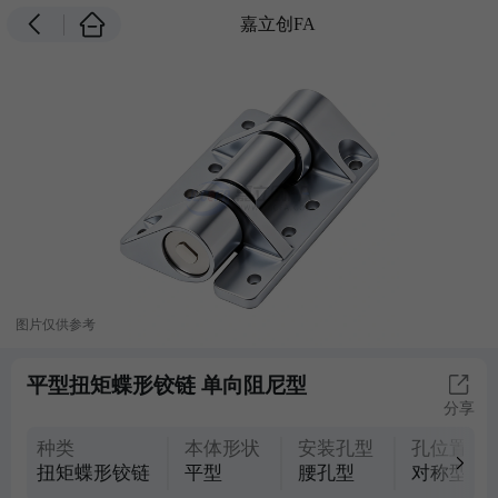
嘉立创FA
图片仅供参考
平型扭矩蝶形铰链 单向阻尼型
分享
种类
本体形状
安装孔型
孔位置
扭矩蝶形铰链
平型
腰孔型
对称型