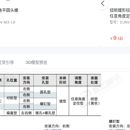
六角平圆头螺
扭矩蝶形铰
任意角度定
N-M3-L6
型号：
DJNV
9
￥
.
3
起
订货引导
3D模型预览