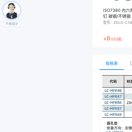
ISO7380 内
钉 碳钢/不锈钢
型号：
EDLG-C16
不再提示
0
￥
.
033
起
规格表