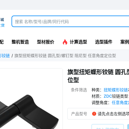
配
整机智造
型材报价
计算选型
选型插件
案例
形铰链
旗型扭矩蝶形铰链 圆孔型/螺钉型 阻尼型 任意角度定位型
旗型扭矩蝶形铰链 圆孔型
位型
条件筛选
种类
：
扭矩蝶形铰链
材质
：
ZDC
铰链类型
调整角度
：
任意角度
产品型号
请先点击左侧选