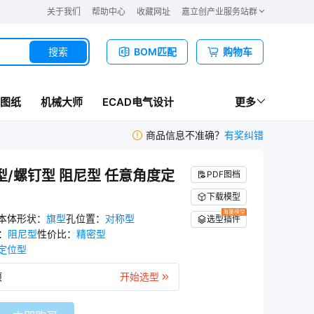
关于我们
帮助中心
收藏网址
嘉立创产业服务站群
搜索
BOM匹配
购物车
图纸
机械大师
ECAD电气设计
更多
商品信息不准确？
有奖纠错
/螺钉型 阻尼型 任意角度定
PDF图档
下载模型
海量模型
本体形状
：
旗型
孔位置
：
对称型
选型插件
：
阻尼型
性价比
：
精密型
定位型
项
开始选型