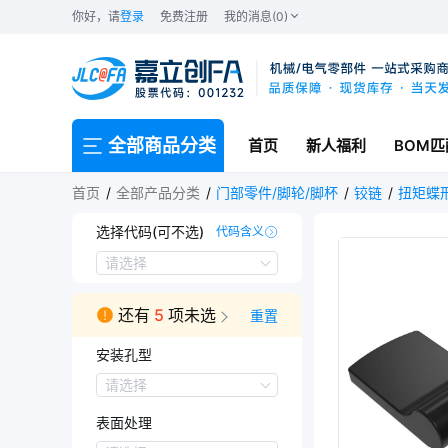
你好，请
登录
免费注册
我的消息(0)
全部商品分类
首页
新人福利
BOM匹
首页
全部产品分类
门部零件/脚轮/脚杯
铰链
扭矩蝶
选择代码(可不选)
代码含义
LC-HFK46
LC-HFK47
LC-HFK86
LC-HFK87
LC-HFK69
请选择
还有
5
项未选
重置
安装孔型
安装孔型
请选择
圆孔型
表面处理
螺钉型