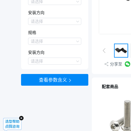
圆孔+沉孔型
表面处理
请选择
本色
安装方向
喷塑黑色
安装方向
请选择
左侧
规格
右侧
通用侧
规格
请选择
24.5
安装方向
24.5A
24.5B
安装方向
请选择
分享至
24.5C
L
40
R
60
查看参数含义
80
配套商品
140
200
260