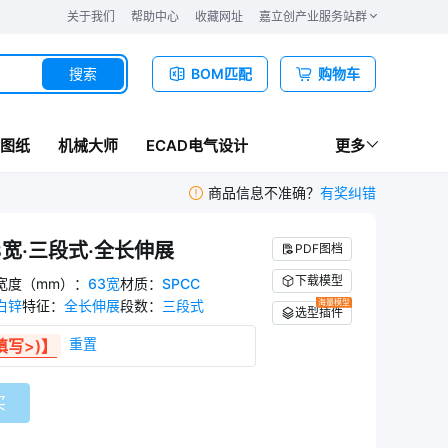
关于我们
帮助中心
收藏网址
嘉立创产业服务站群
搜索
BOM匹配
购物车
图纸
机械大师
ECAD电气设计
更多
商品信息不准确？
有奖纠错
3宽·三段式·全长伸展
PDF图档
下载模型
宽度（mm）
：
63宽
材质
：
SPCC
白锌
特征
：
全长伸展
段数
：
三段式
海量模型
选型插件
重置
填写>)】
买