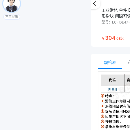
工业滑轨 单件 
形滑块 间隙可
不再提示
膜 重载型 材质Al
型号：
LC-IDE47
阳极氧化
304
￥
.
08
起
规格表