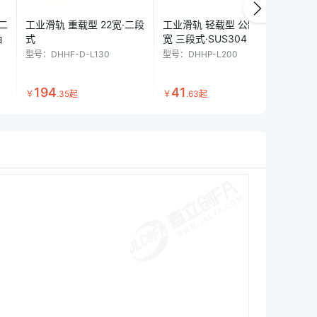
 二
工业滑轨 重载型 22宽·二段
工业滑轨 轻载型 公制 35.8
工业
抽
式
宽 三段式·SUS304
段
型号：
DHHF-D-L130
型号：
DHHP-L200
型号
194
41
1
￥
.
35
起
￥
.
63
起
￥