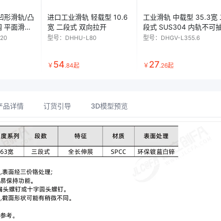
凹形滑轨/凸
进口工业滑轨 轻载型 10.6
工业滑轨 中载型 35.3宽
调 平面滑动
宽 二段式 双向拉开
段式 SUS304 内轨不可
MgSi0.5
-20
型号：
DHHU-L80
型号：
DHGV-L355.6
54
27
￥
.
84
起
￥
.
26
起
产品详情
订货引导
3D模型预览