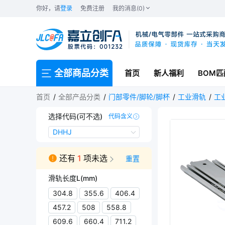
你好，请
登录
免费注册
我的消息(0)
全部商品分类
首页
新人福利
BOM匹
首页
全部产品分类
门部零件/脚轮/脚杯
工业滑轨
工
选择代码(可不选)
代码含义
DHHJ
DHHJ
还有
1
项未选
重置
滑轨长度L(mm)
304.8
355.6
406.4
457.2
508
558.8
609.6
660.4
711.2