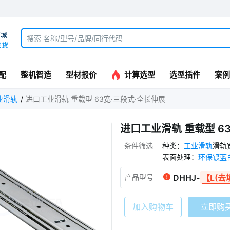
配
整机智造
型材报价
计算选型
选型插件
案例
业滑轨
进口工业滑轨 重载型 63宽·三段式·全长伸展
进口工业滑轨 重载型 6
条件筛选
种类
：
工业滑轨
滑轨
表面处理
：
环保镀蓝
产品型号
DHHJ
-
【L(去
加入购物车
立即购