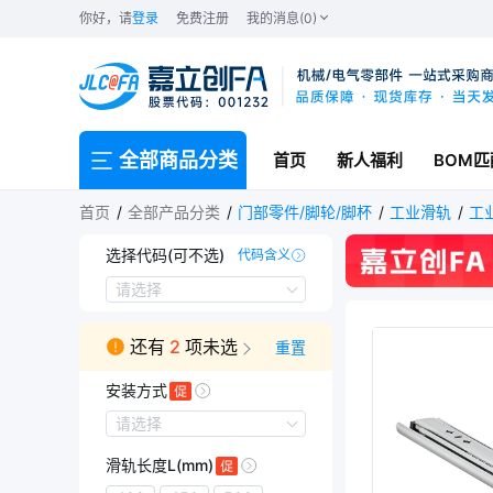
你好，请
登录
免费注册
我的消息(0)
全部商品分类
首页
新人福利
BOM匹
首页
全部产品分类
门部零件/脚轮/脚杯
工业滑轨
工
选择代码(可不选)
代码含义
DHHC-L
DHHC-R
请选择
还有
2
项未选
重置
安装方式
安装方式
请选择
右侧安装
滑轨长度L(mm)
左侧安装