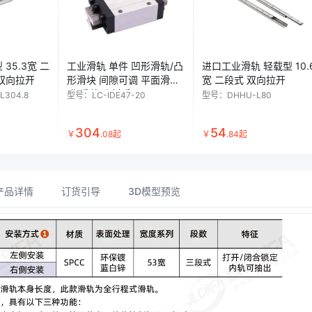
35.3宽 二
工业滑轨 单件 凹形滑轨/凸
进口工业滑轨 轻载型 10.
 双向拉开
形滑块 间隙可调 平面滑动
宽 二段式 双向拉开
膜 重载型 材质AlMgSi0.5
L304.8
型号：
LC-IDE47-20
型号：
DHHU-L80
阳极氧化
304
54
￥
.
08
起
￥
.
84
起
产品详情
订货引导
3D模型预览