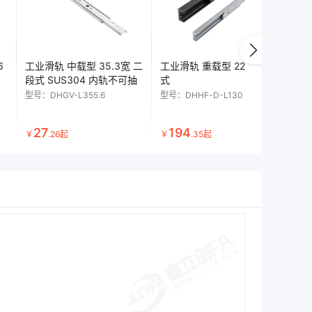
6
工业滑轨 中载型 35.3宽 二
工业滑轨 重载型 22宽·二段
工业
段式 SUS304 内轨不可抽
式
宽 
型号：
DHGV-L355.6
型号：
DHHF-D-L130
型号
27
194
4
￥
.
26
起
￥
.
35
起
￥