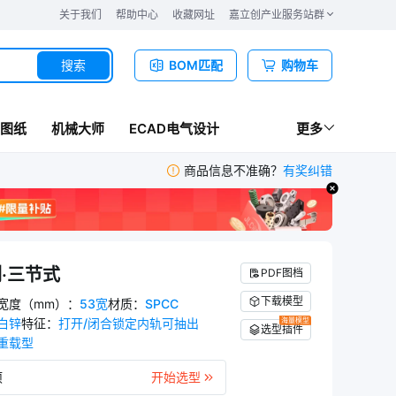
关于我们
帮助中心
收藏网址
嘉立创产业服务站群
搜索
BOM匹配
购物车
图纸
机械大师
ECAD电气设计
更多
商品信息不准确？
有奖纠错
列·三节式
PDF图档
下载模型
宽度（mm）
：
53宽
材质
：
SPCC
白锌
特征
：
打开/闭合锁定内轨可抽出
海量模型
选型插件
重载型
项
开始选型