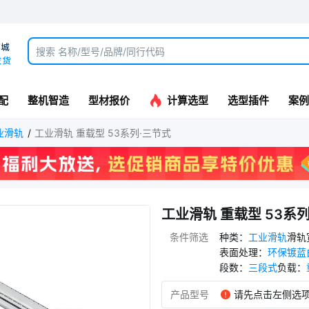
配
整机智造
型材报价
计算选型
选型插件
案例
业滑轨
工业滑轨 重载型 53系列·三节式
工业滑轨 重载型 53系
条件筛选
种类
：
工业滑轨
滑轨
表面处理
：
环保镀蓝
段数
：
三段式
负载
：
产品型号
请先点击左侧选