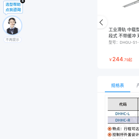
工业滑轨 中载型 
段式 不带缓冲
不再提示
型号：
DHGU-S1-
244
￥
.
79
起
规格表