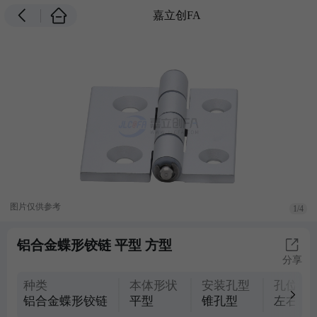
嘉立创FA
图片仅供参考
1/4
铝合金蝶形铰链 平型 方型
分享
种类
本体形状
安装孔型
孔位置
铝合金蝶形铰链
平型
锥孔型
左右偏