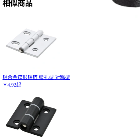
相似商品
铝合金蝶形铰链 腰孔型 对称型
￥
4
.
92
起