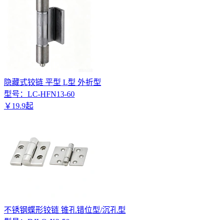
隐藏式铰链 平型 L型 外折型
型号：
LC-HFN13-60
￥
19
.
9
起
不锈钢蝶形铰链 锥孔错位型/沉孔型