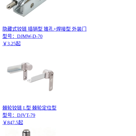
隐藏式铰链 插销型 锥孔+焊接型 外装门
型号：
DJMW-D-70
￥
3
.
25
起
棘轮铰链 L型 棘轮定位型
型号：
DJVT-79
￥
847
.
5
起