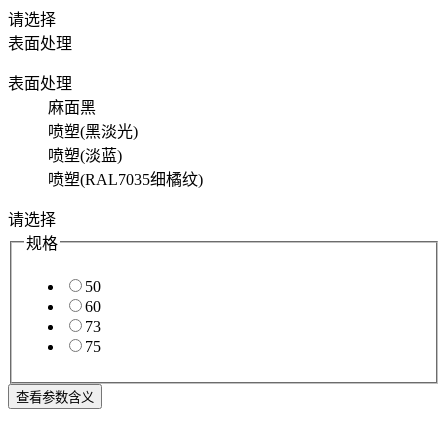
请选择
表面处理
表面处理
麻面黑
喷塑(黑淡光)
喷塑(淡蓝)
喷塑(RAL7035细橘纹)
请选择
规格
50
60
73
75
查看参数含义