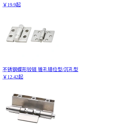
￥
19
.
9
起
不锈钢蝶形铰链 锥孔错位型/沉孔型
￥
12
.
42
起