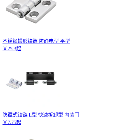
不锈钢蝶形铰链 防静电型 平型
￥
25
.
3
起
隐藏式铰链 L型 快速拆卸型 内装门
￥
7
.
75
起