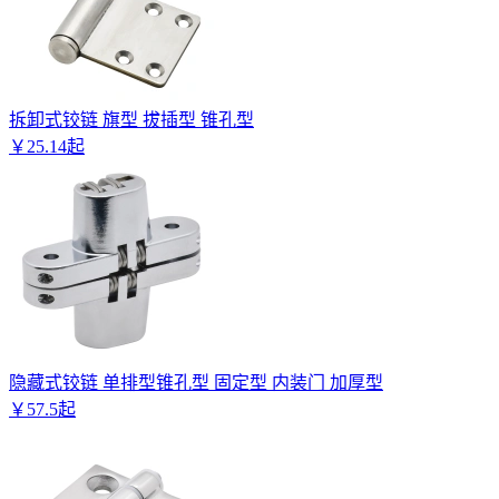
拆卸式铰链 旗型 拔插型 锥孔型
￥
25
.
14
起
隐藏式铰链 单排型锥孔型 固定型 内装门 加厚型
￥
57
.
5
起