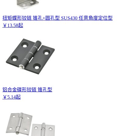
扭矩蝶形铰链 锥孔+圆孔型 SUS430 任意角度定位型
￥
13
.
58
起
铝合金碟形铰链 锥孔型
￥
5
.
14
起