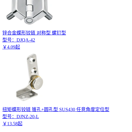
锌合金蝶形铰链 对称型 螺钉型
型号：
DJQA-42
￥
4
.
09
起
扭矩蝶形铰链 锥孔+圆孔型 SUS430 任意角度定位型
型号：
DJNZ-20-L
￥
13
.
58
起