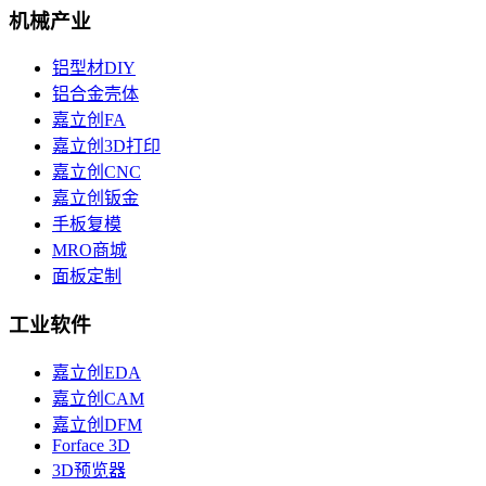
机械产业
铝型材DIY
铝合金壳体
嘉立创FA
嘉立创3D打印
嘉立创CNC
嘉立创钣金
手板复模
MRO商城
面板定制
工业软件
嘉立创EDA
嘉立创CAM
嘉立创DFM
Forface 3D
3D预览器