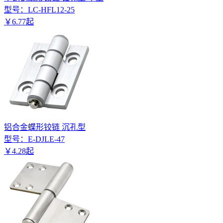
型号：
LC-HFL12-25
￥
6
.
77
起
铝合金蝶形铰链 沉孔型
型号：
E-DJLE-47
￥
4
.
28
起