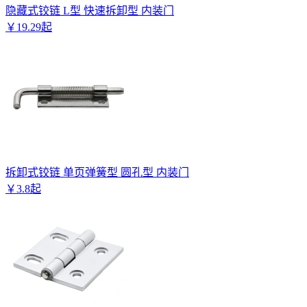
隐藏式铰链 L型 快速拆卸型 内装门
￥
19
.
29
起
拆卸式铰链 单页弹簧型 圆孔型 内装门
￥
3
.
8
起