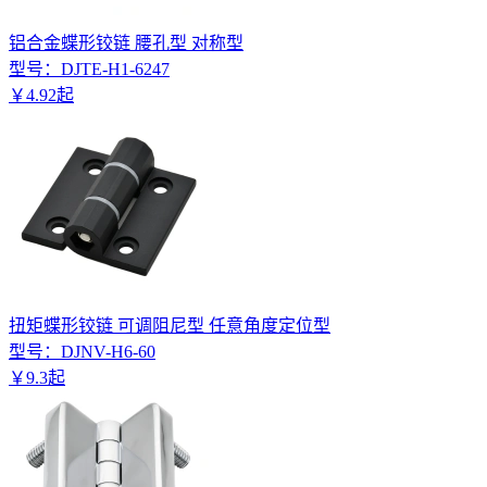
铝合金蝶形铰链 腰孔型 对称型
型号：
DJTE-H1-6247
￥
4
.
92
起
扭矩蝶形铰链 可调阻尼型 任意角度定位型
型号：
DJNV-H6-60
￥
9
.
3
起