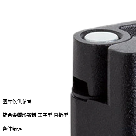
图片仅供参考
锌合金蝶形铰链 工字型 内折型
条件筛选