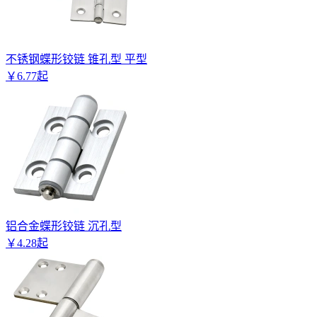
不锈钢蝶形铰链 锥孔型 平型
￥
6
.
77
起
铝合金蝶形铰链 沉孔型
￥
4
.
28
起