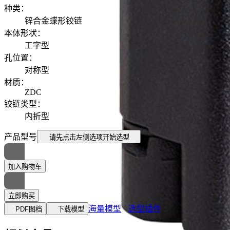
种类
：
锌合金蝶形铰链
本体形状
：
工字型
孔位置
：
对称型
材质
：
ZDC
铰链类型
：
内折型
产品型号
请先点击左侧选项
开始选型
加入购物车
立即购买
海量模型
选型插件
PDF图档
下载模型