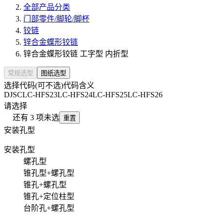
全部产品分类
门部零件/脚轮/脚杯
铰链
锌合金蝶形铰链
锌合金蝶形铰链 工字型 内折型
常规选型
图纸选型
选择代码(可不选)
代码含义
DJSC
LC-HFS23
LC-HFS24
LC-HFS25
LC-HFS26
请选择
还有
3
项未选
重置
安装孔型
安装孔型
螺孔型
锥孔型+螺孔型
锥孔+螺孔型
锥孔+定位柱型
台阶孔+螺孔型