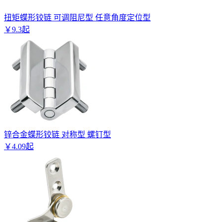
扭矩蝶形铰链 可调阻尼型 任意角度定位型
￥
9
.
3
起
锌合金蝶形铰链 对称型 螺钉型
￥
4
.
09
起