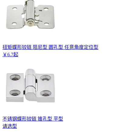
扭矩蝶形铰链 阻尼型 圆孔型 任意角度定位型
￥
6
.
7
起
不锈钢蝶形铰链 锥孔型 平型
请选型