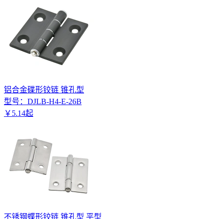
铝合金碟形铰链 锥孔型
型号：
DJLB-H4-E-26B
￥
5
.
14
起
不锈钢蝶形铰链 锥孔型 平型