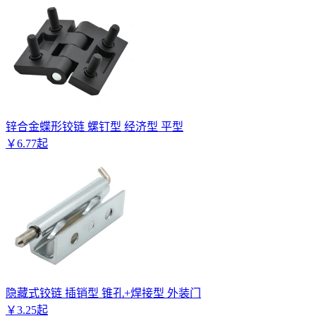
锌合金蝶形铰链 螺钉型 经济型 平型
￥
6
.
77
起
隐藏式铰链 插销型 锥孔+焊接型 外装门
￥
3
.
25
起