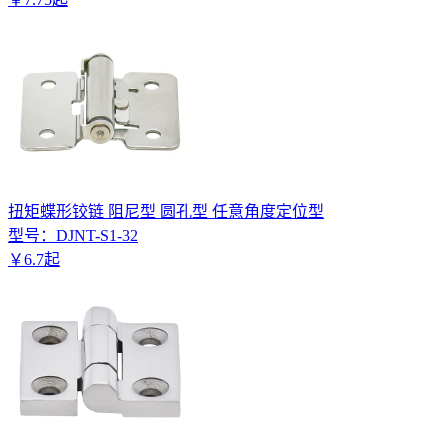
扭矩蝶形铰链 阻尼型 圆孔型 任意角度定位型
型号：
DJNT-S1-32
￥
6
.
7
起