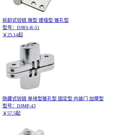
拆卸式铰链 旗型 拔插型 锥孔型
型号：
DJRS-R-51
￥
25
.
14
起
隐藏式铰链 单排型锥孔型 固定型 内装门 加厚型
型号：
DJMP-43
￥
57
.
5
起