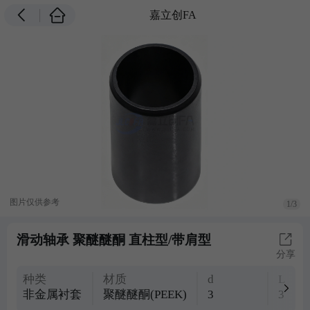
嘉立创FA
图片仅供参考
1/3
滑动轴承 聚醚醚酮 直柱型/带肩型
分享
种类
材质
d
L
非金属衬套
聚醚醚酮(PEEK)
3
3