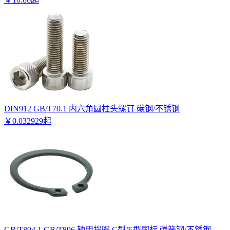
DIN912 GB/T70.1 内六角圆柱头螺钉 碳钢/不锈钢
￥
0
.
032929
起
GB/T894.1 GB/T896 轴用挡圈 C型/E型国标 弹簧钢/不锈钢