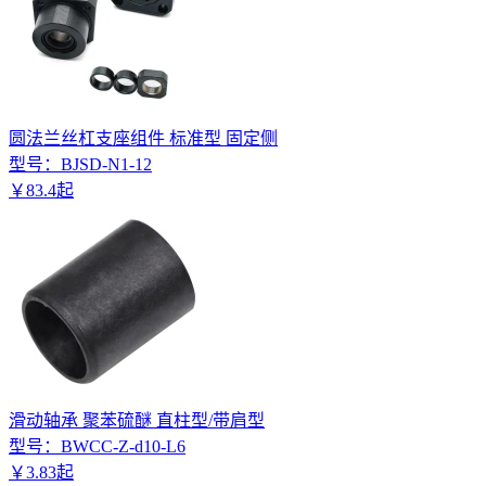
圆法兰丝杠支座组件 标准型 固定侧
型号：
BJSD-N1-12
￥
83
.
4
起
滑动轴承 聚苯硫醚 直柱型/带肩型
型号：
BWCC-Z-d10-L6
￥
3
.
83
起