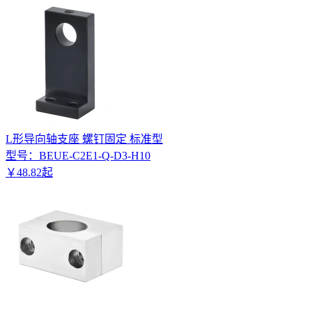
L形导向轴支座 螺钉固定 标准型
型号：
BEUE-C2E1-Q-D3-H10
￥
48
.
82
起