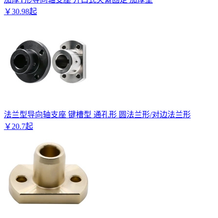
￥
30
.
98
起
法兰型导向轴支座 键槽型 通孔形 圆法兰形/对边法兰形
￥
20
.
7
起