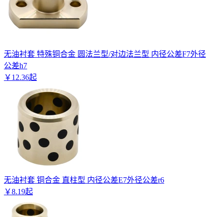
无油衬套 特殊铜合金 圆法兰型/对边法兰型 内径公差F7外径
公差h7
￥
12
.
36
起
无油衬套 铜合金 直柱型 内径公差E7外径公差r6
￥
8
.
19
起