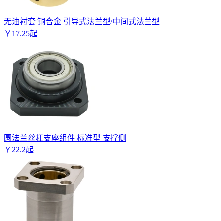
无油衬套 铜合金 引导式法兰型/中间式法兰型
￥
17
.
25
起
圆法兰丝杠支座组件 标准型 支撑侧
￥
22
.
2
起