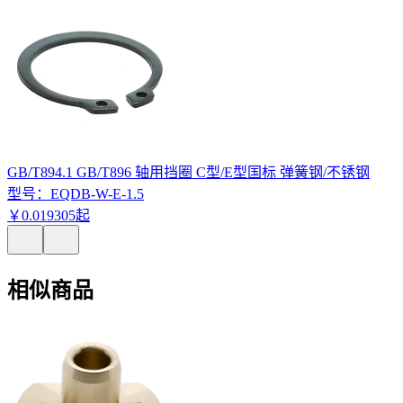
GB/T894.1 GB/T896 轴用挡圈 C型/E型国标 弹簧钢/不锈钢
型号：
EQDB-W-E-1.5
￥
0
.
019305
起
相似商品