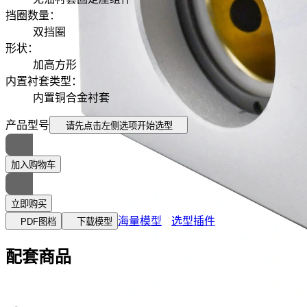
挡圈数量
：
双挡圈
形状
：
加高方形
内置衬套类型
：
内置铜合金衬套
产品型号
请先点击左侧选项
开始选型
加入购物车
立即购买
海量模型
选型插件
PDF图档
下载模型
配套商品