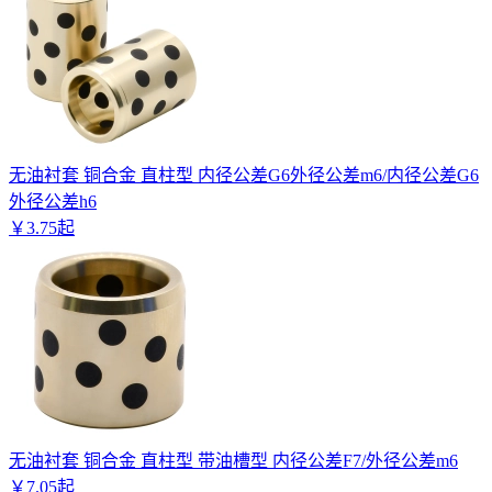
无油衬套 铜合金 直柱型 内径公差G6外径公差m6/内径公差G6
外径公差h6
￥
3
.
75
起
无油衬套 铜合金 直柱型 带油槽型 内径公差F7/外径公差m6
￥
7
.
05
起