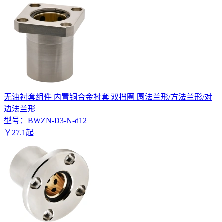
无油衬套组件 内置铜合金衬套 双挡圈 圆法兰形/方法兰形/对
边法兰形
型号：
BWZN-D3-N-d12
￥
27
.
1
起