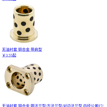
无油衬套 铜合金 带肩型
￥
3
.
55
起
无油衬套 铜合金 圆法兰型/方法兰型/对边法兰型 内径公差F7/