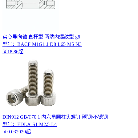
实心导向轴 直杆型 两端内螺纹型 g6
型号：
BACF-M1G1-J-D8-L65-M5-N3
￥
18
.
86
起
DIN912 GB/T70.1 内六角圆柱头螺钉 碳钢/不锈钢
型号：
EDLA-S1-M2.5-L4
￥
0
.
032929
起