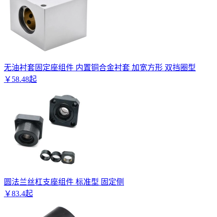
无油衬套固定座组件 内置铜合金衬套 加宽方形 双挡圈型
￥
58
.
48
起
圆法兰丝杠支座组件 标准型 固定侧
￥
83
.
4
起