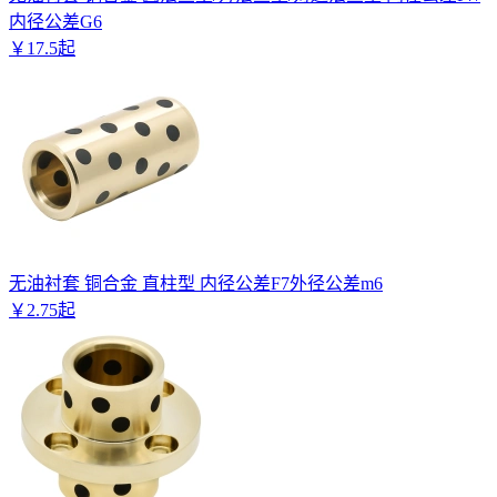
内径公差G6
￥
17
.
5
起
无油衬套 铜合金 直柱型 内径公差F7外径公差m6
￥
2
.
75
起