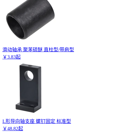
滑动轴承 聚苯硫醚 直柱型/带肩型
￥
3
.
83
起
L形导向轴支座 螺钉固定 标准型
￥
48
.
82
起