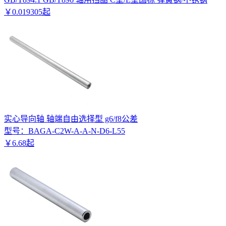
￥
0
.
019305
起
实心导向轴 轴端自由选择型 g6/f8公差
型号：
BAGA-C2W-A-A-N-D6-L55
￥
6
.
68
起