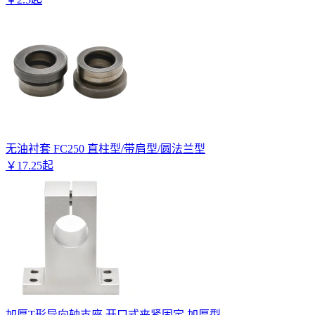
无油衬套 FC250 直柱型/带肩型/圆法兰型
￥
17
.
25
起
加厚T形导向轴支座 开口式夹紧固定 加厚型