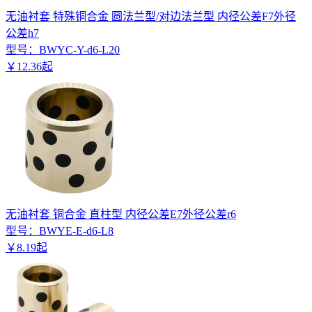
无油衬套 特殊铜合金 圆法兰型/对边法兰型 内径公差F7外径
公差h7
型号：
BWYC-Y-d6-L20
￥
12
.
36
起
无油衬套 铜合金 直柱型 内径公差E7外径公差r6
型号：
BWYE-E-d6-L8
￥
8
.
19
起