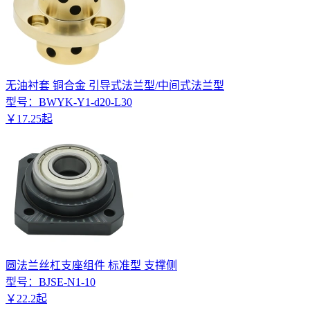
无油衬套 铜合金 引导式法兰型/中间式法兰型
型号：
BWYK-Y1-d20-L30
￥
17
.
25
起
圆法兰丝杠支座组件 标准型 支撑侧
型号：
BJSE-N1-10
￥
22
.
2
起