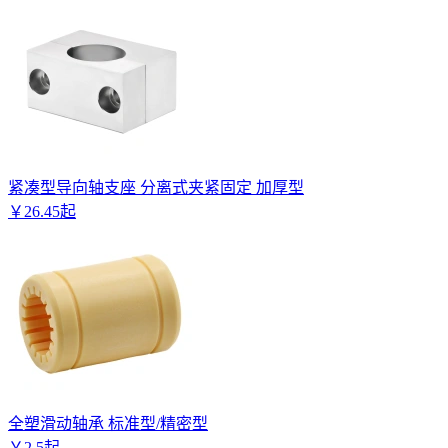
紧凑型导向轴支座 分离式夹紧固定 加厚型
￥
26
.
45
起
全塑滑动轴承 标准型/精密型
￥
2
.
5
起