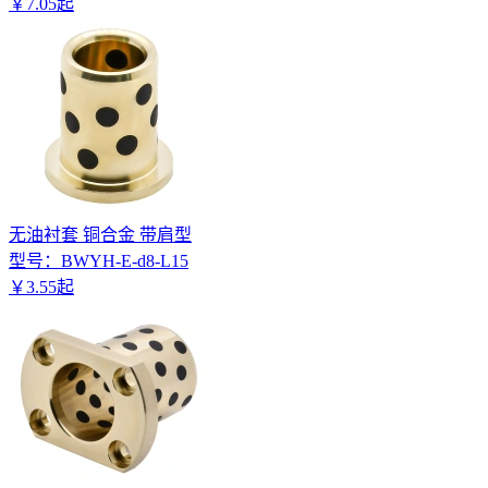
￥
7
.
05
起
无油衬套 铜合金 带肩型
型号：
BWYH-E-d8-L15
￥
3
.
55
起