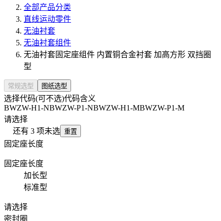
全部产品分类
直线运动零件
无油衬套
无油衬套组件
无油衬套固定座组件 内置铜合金衬套 加高方形 双挡圈
型
常规选型
图纸选型
选择代码(可不选)
代码含义
BWZW-H1-N
BWZW-P1-N
BWZW-H1-M
BWZW-P1-M
请选择
还有
3
项未选
重置
固定座长度
固定座长度
加长型
标准型
请选择
密封圈