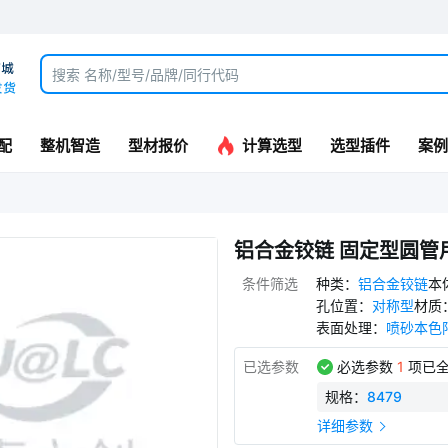
配
整机智造
型材报价
计算选型
选型插件
案例
铝合金铰链 固定型圆管
条件筛选
种类
：
铝合金铰链
本
孔位置
：
对称型
材质
表面处理
：
喷砂本色
已选参数
必选参数
1
项已全
规格
：
8479
详细参数