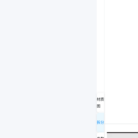
材质
图
拆分