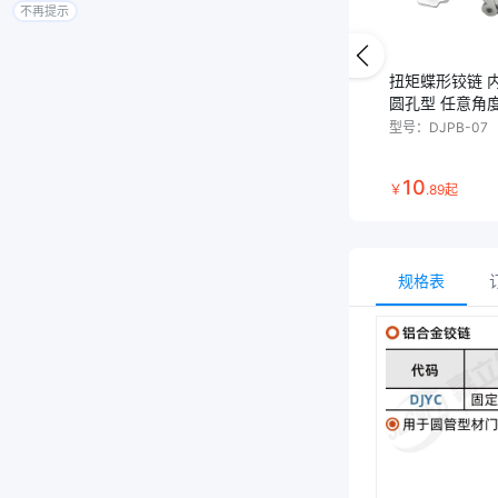
不再提示
扭矩蝶形铰链 
圆孔型 任意角
型号：
DJPB-07
10
￥
.
89
起
规格表