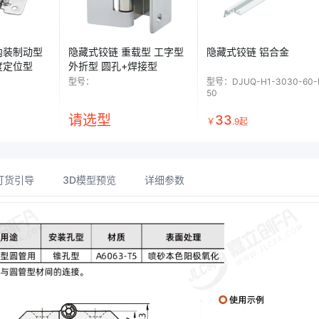
内装制动型
隐藏式铰链 重载型 工字型
隐藏式铰链 铝合金
度定位型
外折型 圆孔+焊接型
型号：
型号：
DJUQ-H1-3030-60-
50
请选型
33
￥
.
9
起
订货引导
3D模型预览
详细参数