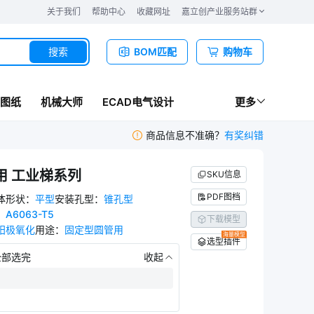
关于我们
帮助中心
收藏网址
嘉立创产业服务站群
搜索
BOM匹配
购物车
图纸
机械大师
ECAD电气设计
更多
商品信息不准确？
有奖纠错
用 工业梯系列
SKU信息
PDF图档
体形状
：
平型
安装孔型
：
锥孔型
：
A6063-T5
下载模型
阳极氧化
用途
：
固定型圆管用
海量模型
选型插件
部选完
收起