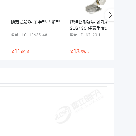
隐藏式铰链 工字型·内折型
扭矩蝶形铰链 锥孔+圆孔型
隐
SUS430 任意角度定位型
三
L1
型号：
LC-HFN35-48
型号：
DJNZ-20-L
型号
11
13
1
￥
.
69
起
￥
.
58
起
￥