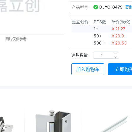
DJYC-8479
复
产品型号
嘉立创价
PCS数
单价(未税)
1+
￥
21.27
50+
￥
20.9
图片仅供参考
500+
￥
20.53
选购数量
加入购物车
立即购