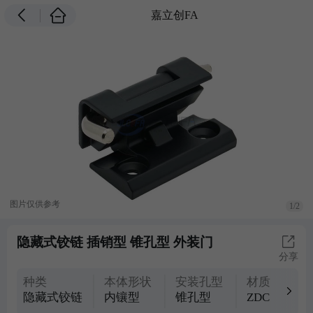
嘉立创FA
图片仅供参考
1/2
隐藏式铰链 插销型 锥孔型 外装门
分享
种类
本体形状
安装孔型
材质
隐藏式铰链
内镶型
锥孔型
ZDC