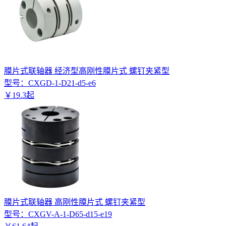
膜片式联轴器 经济型高刚性膜片式 螺钉夹紧型
型号：
CXGD-1-D21-d5-e6
￥
19
.
3
起
膜片式联轴器 高刚性膜片式 螺钉夹紧型
型号：
CXGV-A-1-D65-d15-e19