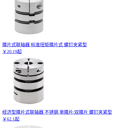
膜片式联轴器 标准扭矩膜片式 螺钉夹紧型
￥
20
.
19
起
经济型膜片式联轴器 不锈钢 单膜片/双膜片 螺钉夹紧型
￥
62
.
1
起