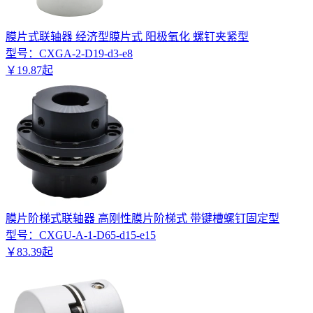
膜片式联轴器 经济型膜片式 阳极氧化 螺钉夹紧型
型号：
CXGA-2-D19-d3-e8
￥
19
.
87
起
膜片阶梯式联轴器 高刚性膜片阶梯式 带键槽螺钉固定型
型号：
CXGU-A-1-D65-d15-e15
￥
83
.
39
起