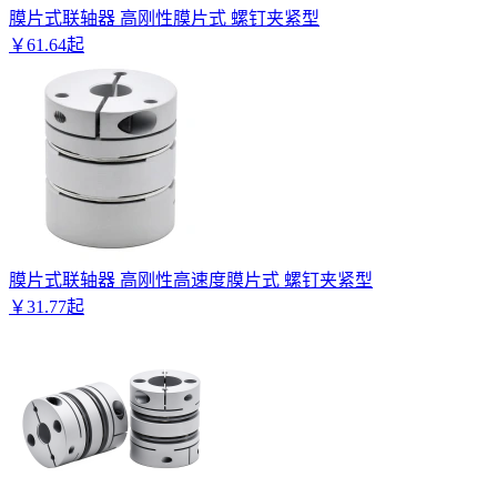
膜片式联轴器 高刚性膜片式 螺钉夹紧型
￥
61
.
64
起
膜片式联轴器 高刚性高速度膜片式 螺钉夹紧型
￥
31
.
77
起