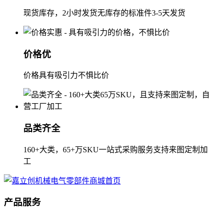
现货库存，2小时发货无库存的标准件3-5天发货
价格优
价格具有吸引力不惧比价
品类齐全
160+大类，65+万SKU一站式采购服务支持来图定制加
工
产品服务