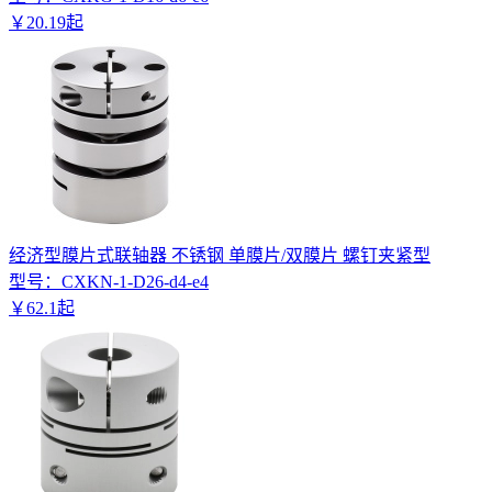
￥
20
.
19
起
经济型膜片式联轴器 不锈钢 单膜片/双膜片 螺钉夹紧型
型号：
CXKN-1-D26-d4-e4
￥
62
.
1
起