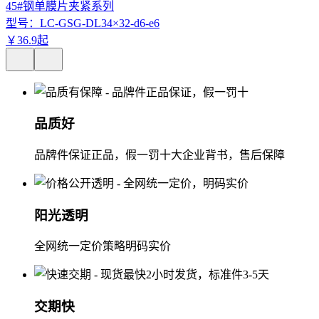
45#钢单膜片夹紧系列
型号：
LC-GSG-DL34×32-d6-e6
￥
36
.
9
起
品质好
品牌件保证正品，假一罚十大企业背书，售后保障
阳光透明
全网统一定价策略明码实价
交期快