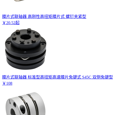
膜片式联轴器 高刚性高扭矩膜片式 螺钉夹紧型
￥
20
.
52
起
膜片式联轴器 标准型高扭矩高速膜片免键式 S45C 双侧免键型
￥
108