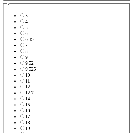
e
3
4
5
6
6.35
7
8
9
9.52
9.525
10
11
12
12.7
14
15
16
17
18
19