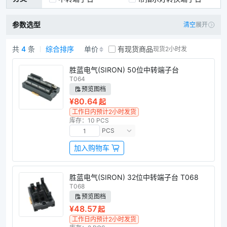
电源分配模块
弹片式IO端子台
参数选型
清空
展开
欧式接线端子台
日式接线端子台
弹簧接线端子台
共
4
条
综合排序
单价
有现货商品
现货2小时发
中转端子台商品列表
胜蓝电气(SIRON) 50位中转端子台
T064
预览图档
¥80.64
起
工作日内预计2小时发货
库存：10 PCS
PCS
加入购物车
胜蓝电气(SIRON) 32位中转端子台 T068
T068
预览图档
¥48.57
起
工作日内预计2小时发货