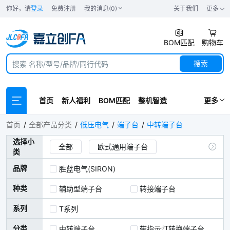
你好，请
登录
免费注册
我的消息(0)
关于我们
更多
BOM匹配
购物车
搜索
首页
新人福利
BOM匹配
整机智造
更多
中转端子台
首页
全部产品分类
低压电气
端子台
中转端子台
选择小
全部
欧式通用端子台
类
日式通用端子台
IO端子台
品牌
胜蓝电气(SIRON)
中转端子台
公用端端子台
种类
辅助型端子台
转接端子台
D-SUB端子台
位置控制端子台
系列
T系列
滤波保险端子台
CPU专用端子台
分类
中转端子台
带指示灯转换端子台