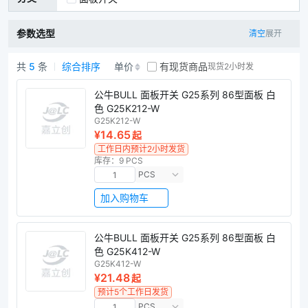
参数选型
清空
展开
共
5
条
综合排序
单价
有现货商品
现货2小时发
面板开关商品列表
公牛BULL 面板开关 G25系列 86型面板 白
色 G25K212-W
G25K212-W
¥14.65
起
工作日内预计2小时发货
库存：9 PCS
PCS
加入购物车
公牛BULL 面板开关 G25系列 86型面板 白
色 G25K412-W
G25K412-W
¥21.48
起
预计5个工作日发货
PCS