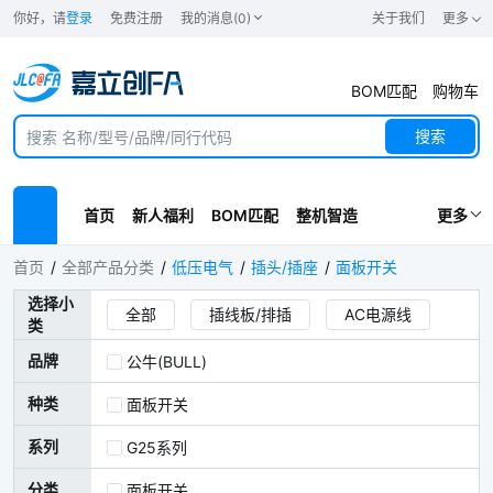
你好，请
登录
免费注册
我的消息(0)
关于我们
更多
BOM匹配
购物车
搜索
首页
新人福利
BOM匹配
整机智造
更多
面板开关
首页
全部产品分类
低压电气
插头/插座
面板开关
选择小
全部
插线板/排插
AC电源线
类
插头
导轨插座
面板开关
品牌
公牛(BULL)
面板插座
种类
面板开关
系列
G25系列
分类
面板开关