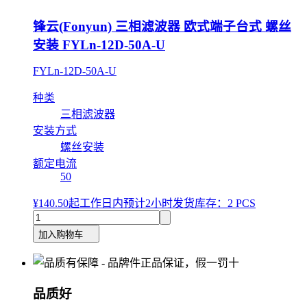
锋云(Fonyun) 三相滤波器 欧式端子台式 螺丝
安装 FYLn-12D-50A-U
FYLn-12D-50A-U
种类
三相滤波器
安装方式
螺丝安装
额定电流
50
¥140.50
起
工作日内预计2小时发货
库存：2 PCS
加入购物车
品质好