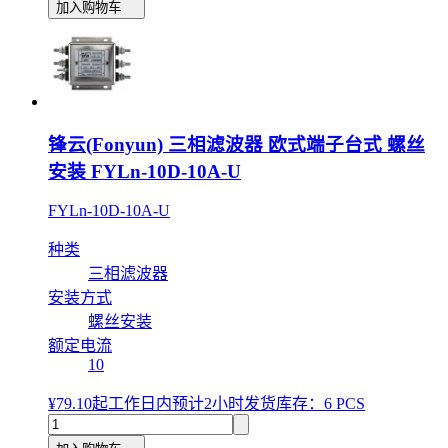
加入购物车
锋云(Fonyun) 三相滤波器 欧式端子台式 螺丝
安装 FYLn-10D-10A-U
FYLn-10D-10A-U
种类
三相滤波器
安装方式
螺丝安装
额定电流
10
¥79.10
起
工作日内预计2小时发货
库存：6 PCS