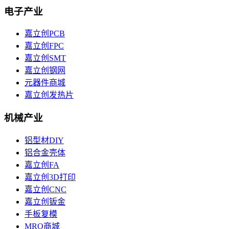
电子产业
嘉立创PCB
嘉立创FPC
嘉立创SMT
嘉立创钢网
元器件商城
嘉立创发热片
机械产业
铝型材DIY
铝合金壳体
嘉立创FA
嘉立创3D打印
嘉立创CNC
嘉立创钣金
手板复模
MRO商城