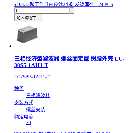
¥103.13
起
工作日内预计2小时发货
库存：24 PCS
加入购物车
三相经济型滤波器 螺丝固定型 树脂外壳 LC-
30S5-1AH1-T
LC-30S5-1AH1-T
种类
三相滤波器
安装方式
螺丝安装
额定电流
30