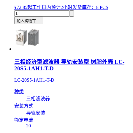
¥72.85
起
工作日内预计2小时发货
库存：8 PCS
加入购物车
三相经济型滤波器 导轨安装型 树脂外壳 LC-
20S5-1AH1-T-D
LC-20S5-1AH1-T-D
种类
三相滤波器
安装方式
导轨安装
额定电流
20