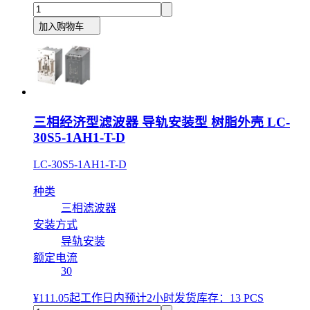
加入购物车
三相经济型滤波器 导轨安装型 树脂外壳 LC-
30S5-1AH1-T-D
LC-30S5-1AH1-T-D
种类
三相滤波器
安装方式
导轨安装
额定电流
30
¥111.05
起
工作日内预计2小时发货
库存：13 PCS