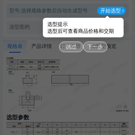
型号:
选择规格参数后自动生成型号
开始选型
选型提示
选型图档
查看PDF图档
选型后可查看商品价格和交期
规格表
产品详情
订货引导
3D模型预览
跳过
下一步
选型参数