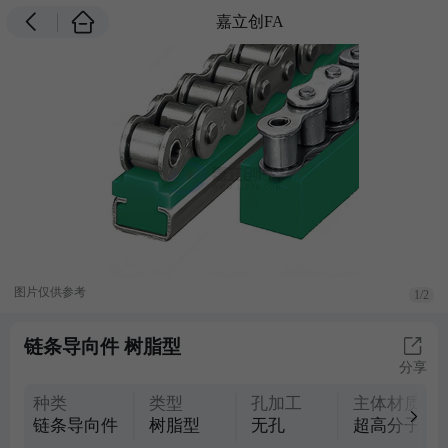
嘉立创FA
图片仅供参考
1/2
链条导向件 树脂型
分享
种类
类型
孔加工
主体材质
链条导向件
树脂型
无孔
超高分子量