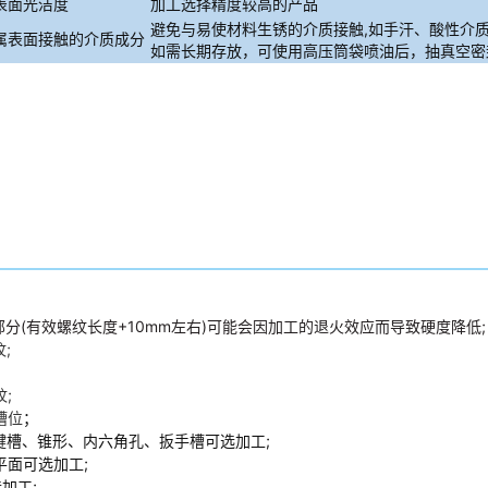
加工选择精度较高的产品
表面光洁度
避免与易使材料生锈的介质接触,如手汗、酸性介质
属表面接触的介质成分
如需长期存放，可使用高压筒袋喷油后，抽真空密
分(有效螺纹长度+10mm左右)可能会因加工的退火效应而导致硬度降低;
;
；
;
槽位
；
键槽、锥形、内六角孔、扳手槽可选加工;
平面可选加工;
加工;