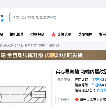
配
整机智造
型材报价
计算选型
选型插件
案例
两端内螺纹型 轴身不加工/带扳手槽型 f8
实心导向轴 两端内螺纹型
条件筛选
表面处理
：
镀硬铬
轴
精度等级
：
普通级
类
轴端加工(左)
：
内螺
产品型号
请先点击左侧选