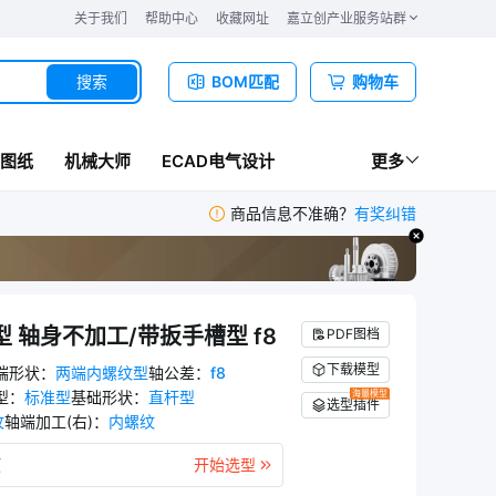
关于我们
帮助中心
收藏网址
嘉立创产业服务站群
搜索
BOM匹配
购物车
图纸
机械大师
ECAD电气设计
更多
商品信息不准确？
有奖纠错
 轴身不加工/带扳手槽型 f8
PDF图档
下载模型
端形状
：
两端内螺纹型
轴公差
：
f8
型
：
标准型
基础形状
：
直杆型
海量模型
选型插件
纹
轴端加工(右)
：
内螺纹
项
开始选型