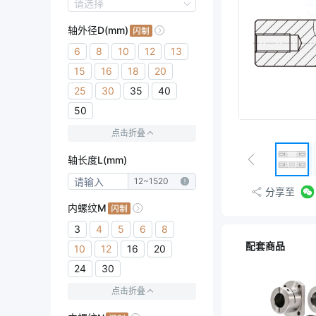
轴身加工
请选择
带扳手槽型
轴外径D(mm)
轴身不加工
6
8
10
12
13
15
16
18
20
25
30
35
40
50
点击折叠
轴长度L(mm)
12
~
1520
分享至
内螺纹M
3
4
5
6
8
配套商品
10
12
16
20
24
30
点击折叠