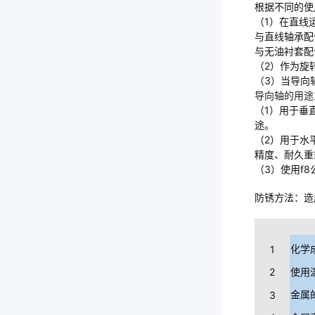
根据不同的使
（1）在直线
与直线轴承配
与无油衬套配
（2）作为旋
（3）当导向
导向轴的用途
（1）用于垂
途。
（2）用于水
精度、耐久重
（3）使用f
防锈方法：造
1
化学
2
使用
3
金属