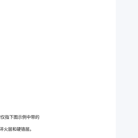
理仅指下图示例中带的
无淬火层和硬铬层。