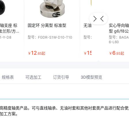
轴支座 标
固定环 分离型 标准型
无油衬套 铜合金 止推型
实心导向轴
法兰形/方法
型 g6/f8
形
1-Y-D8
型号：
FGDR-S1W-D10-T10
型号：
BWYI-C-d6-L12
型号：
BAGA
6-L60
12
15
6
￥
.
65
起
￥
.
63
起
￥
.
93
起
规格表
可选加工
订货引导
3D模型预览
高精度轴类产品，可与直线轴承、无油衬套和其他衬套类产品进行配合使
加工方案。