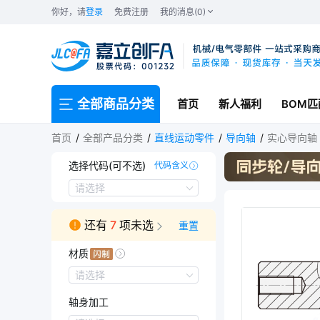
你好，请
登录
免费注册
我的消息(0)
全部商品分类
首页
新人福利
BOM匹
首页
全部产品分类
直线运动零件
导向轴
实心导向轴 
选择代码(可不选)
代码含义
BAEK-S1-A1
BAEK-C2-A1
BAEK-C2-A0
BAEK-S1-A0
请选择
还有
7
项未选
重置
材质
材质
请选择
S45C
轴身加工
SUS304