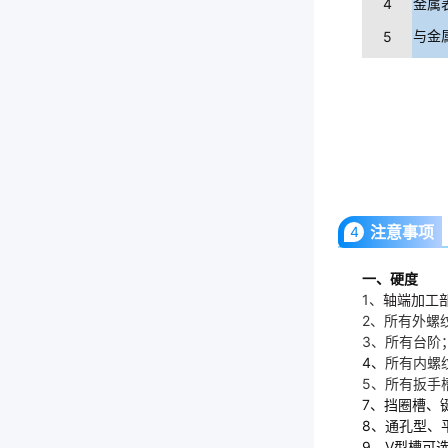
4
金属
5
与金
注意事项
4
一、硬度
1、
轴端加工部
2、所有外螺纹
3、所有台阶
4、
所有内螺纹
5、所有扳手
7、挡圈槽、
8、通孔型、
9、V型槽可选