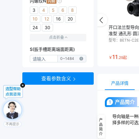
内螺纹N
3
4
5
6
8
10
12
16
20
开口法兰型导向
24
30
准型 通孔形 圆
点击折叠
兰形/对边法兰
型号：
BETN-C2E
S(扳手槽距离端面距离)
11
￥
.
29
起
0
~
1484
查看参数含义
产品详情
产品简介
1
导向轴是一种
产
择多样的可选
不再提示
品
简
介