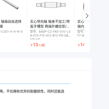
 轴端自由选择
支柱用固定夹 同径 正交型
实心导向轴 轴身不加工/带
直线轴承 直柱型 短型/中型
实心导向轴 一端外
铝
公差
开口式夹紧固定/单侧螺栓
扳手槽型 两端外螺纹型/两
单衬型
端内螺纹型 轴身不加
型 
反向开口式夹紧固定 无安
端台阶外螺纹型 f8
扳手槽型 f8
-C2G1-A-A-N-D
型号：
FAPG-S1W-J-D6
型号：
BAEP-C2-YA0-D10-L5
型号：
LM30AUU-M
型号：
BAEQ-S1-A0-D6
型号
6-E15-F15-A12-B12-P8-Q8-
F7-B6-Q5-M3
装孔 无把手 圆形
M8-N8
26
13
30
14
1
￥
.
4
起
￥
.
13
起
￥
.
49
起
￥
.
29
起
￥
用，不仅拥有优异的耐磨损性，同时还能选