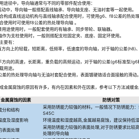
用途径中，导向轴通常与不同的零部件配合使用：
运动中，导向轴一般搭配直线轴承、导向轴支座、无油衬套等一起使用。
合构成直线运动机构与直线轴承配合使用时，可使用g6、f8公差的热处
合使用时可使用f8公差的热处理导向轴 。
转用途使用时，一般配套使用的有轴承、同步带轮、联轴器。
轴作为支柱使用时，一般则搭配支柱固定夹、底座、固定环使用。
主要有：
直方向上的轻载，短距离，低频率，低速度的导向轴，对于轴的公差(h8
平方向的高速，长距离，重负载的高频运动，对于轴的公差(g6标准型/g
载用途。
8公差的热处理导向轴与无油衬套配合使用，表面镀硬铬适合面接触的滑动
成金属腐蚀的原因有许多，有内在因素和外在因素，参考以下方法减缓金
防锈对策
金属腐蚀的因素
采用防锈能力较强的材料，一般情况下防锈能力：SU
成分和结构
S45C
环境温度和湿度越高,金属越易腐蚀，建议保持低
温度及湿度影响
采用防锈能力较强的表面处理,对于防锈要求比较
的表面处理
处理的导向轴