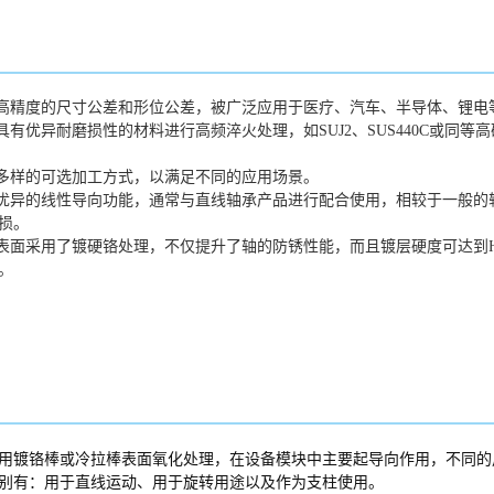
有高精度的尺寸公差和形位公差，被广泛应用于医疗、汽车、半导体、锂电
具有优异耐磨损性的材料进行高频淬火处理，如SUJ2、SUS440C或同
供多样的可选加工方式，以满足不同的应用场景。
有优异的线性导向功能，通常与直线轴承产品进行配合使用，相较于一般的
损。
外表面采用了镀硬铬处理，不仅提升了轴的防锈性能，而且镀层硬度可达到H
。
用镀铬棒或冷拉棒表面氧化处理，在设备模块中主要起导向作用，不同的
别有：用于直线运动、用于旋转用途以及作为支柱使用。