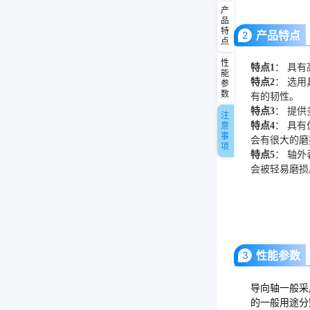
产
品
特
产品特点
2
点
性
特点1
： 具
能
特点2
： 选用
参
数
有的韧性。
特点3
： 提
注
意
特点4
： 具
事
会有很大的磨
项
特点5
： 轴
会被轻易磨损
性能参数
3
导向轴一般采
的一般用途分