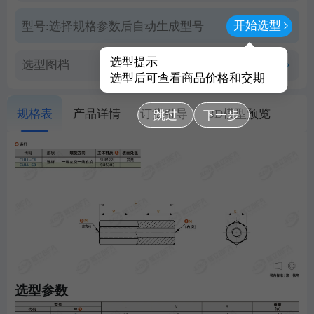
开始选型
型号:
选择规格参数后自动生成型号
选型提示
选型图档
查看PDF图档
选型后可查看商品价格和交期
规格表
产品详情
订货引导
3D模型预览
跳过
下一步
选型参数