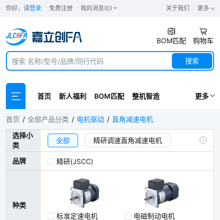
你好，请
登录
免费注册
我的消息(0)
关于我们
更多
BOM匹配
购物车
搜索
首页
新人福利
BOM匹配
整机智造
更多
直角减速电机
首页
全部产品分类
电机驱动
直角减速电机
选择小
全部
精研调速直角减速电机
类
精研定速直角减速电机
品牌
精研(JSCC)
精研直角刹车定速电机
直角刹车调速减速电机
精研调速器
种类
精研电机安装件
标准定速电机
电磁制动电机