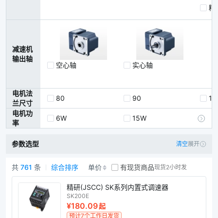
精
减速机
输出轴
空心轴
实心轴
电机法
80
90
10
兰尺寸
电机功
6W
15W
2
率
参数选型
清空
展开
共
761
条
综合排序
单价
有现货商品
现货2小时发
直角减速电机商品列表
精研(JSCC) SK系列内置式调速器
SK200E
¥180.09
起
预计7个工作日发货