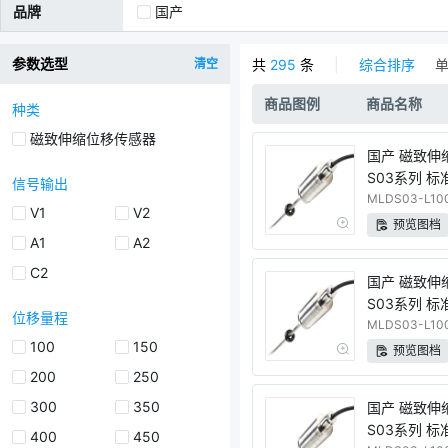
品牌
国产
参数选型
清空
共
295
条
|
综合排序
商品图例
商品名称
种类
磁致伸缩位移传感器
国产 磁致伸
S03系列 标
信号输出
量程 电压输
MLDS03-L100
V1
V2
预览图档
A1
A2
C2
国产 磁致伸
S03系列 标
位移量程
量程 电压输
MLDS03-L100
100
150
预览图档
200
250
300
350
国产 磁致伸
S03系列 标
400
450