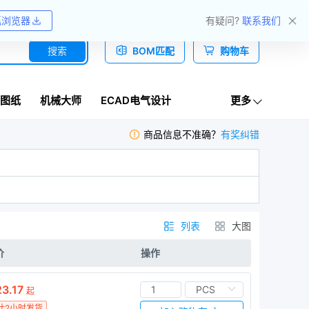
关于我们
帮助中心
收藏网址
嘉立创产业服务站群
狐浏览器
有疑问?
联系我们
搜索
BOM匹配
购物车
图纸
机械大师
ECAD电气设计
更多
商品信息不准确？
有奖纠错
列表
大图
价
操作
3.17
起
计2小时发货