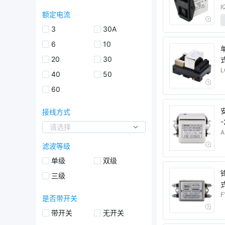
I
额定电流
3
30A
6
10
20
30
式
L
40
50
60
接线方式
-
请选择
A
滤波等级
单级
双级
三级
F
是否带开关
带开关
无开关