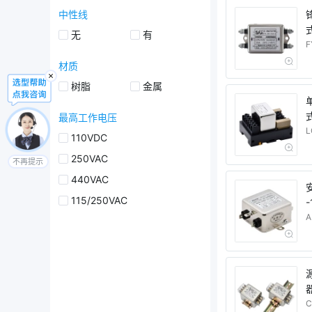
中性线
无
有
F
材质
树脂
金属
式
最高工作电压
L
110VDC
250VAC
不再提示
440VAC
115/250VAC
-
A
器
C