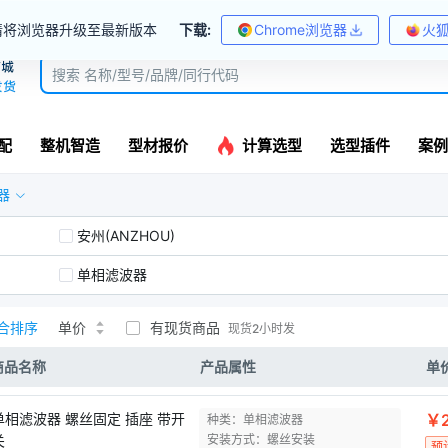
请将浏览器升级至最新版本
下载:
Chrome浏览器
火
配
整机智造
型材报价
计算选型
选型插件
案例
器
安州(ANZHOU)
单相滤波器
合排序
单价
有现货商品
现货2小时发
商品名称
产品属性
单
单相滤波器 螺丝固定 插座 带开
￥2
种类：单相滤波器
关
安装方式：螺丝安装
预