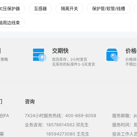
欠压保护器
互感器
隔离开关
保护管/软管/线槽
脑周边线束
明
交期快
价格
价策略
现货库存，2小时发货
价格具
无库存的标准件3-5天发货
不惧比
们
咨询
创FA
7X24小时服务热线：400-869-8058
服务邮箱：jlcf
业务咨询：18576614562 邓先生
服务时间：周一
募
18594273080 王先生
投诉工作人员：