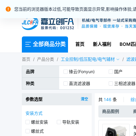
你好，请
登录
免费注册
我的消息
(0)
您当前的浏览器版本过低,可能导致页面显示异常,影响操作体验,
全部商品分类
首页
新人福利
BOM匹
首页
/
产品分类
/
工业控制/低压配电/电气辅材
/
滤波
品牌
锋云(Fonyun)
国产
种类
直流滤波器
三相滤波器
参数选型
清空
共
146
条
|
综
商品图例
安装方式
螺丝安装
导轨安装
螺丝式