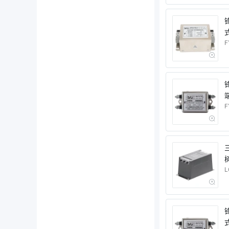
式
F
F
树
L