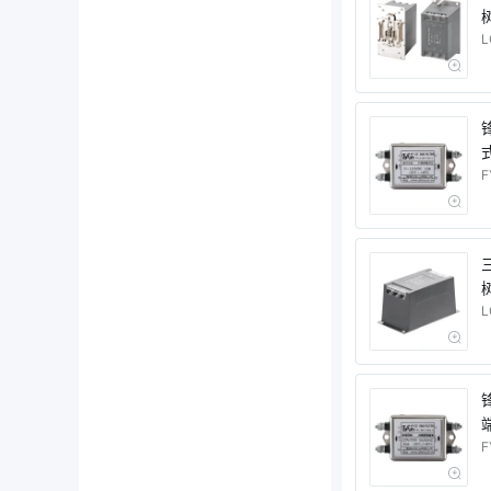
树
L
F
L
0
F