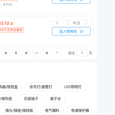
：8
PCS
2.12
起
计3个工作日发货
加入购物车
前往
页
4
5
6
8
鸣器/按钮盒
信号灯/报警灯
LED照明灯
/保险座
压接端子
端子台
插头/插座/插线板
电气辅料
电涌保护器