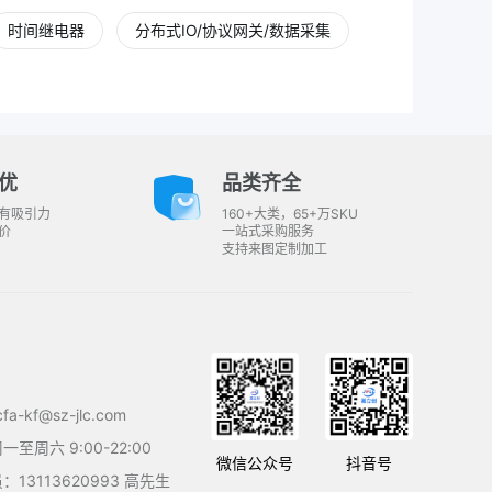
时间继电器
分布式IO/协议网关/数据采集
优
品类齐全
有吸引力
160+大类，65+万SKU
价
一站式采购服务
支持来图定制加工
a-kf@sz-jlc.com
至周六 9:00-22:00
微信公众号
抖音号
13113620993 高先生