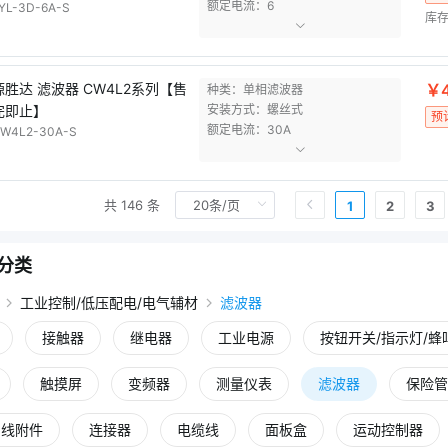
额定电流：6
YL-3D-6A-S
库存
源胜达 滤波器 CW4L2系列【售
￥4
种类：单相滤波器
完即止】
安装方式：螺丝式
预
额定电流：30A
W4L2-30A-S
共 146 条
1
2
3
分类
工业控制/低压配电/电气辅材
滤波器
接触器
继电器
工业电源
按钮开关/指示灯/蜂
触摸屏
变频器
测量仪表
滤波器
保险管
网线附件
连接器
电缆线
面板盒
运动控制器