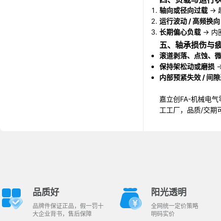
轴向或径向过载
→
运行波动 / 高频换向
长期偏心负载
→ 内
五、轴承损伤与
滚道剥落、点蚀、
保持架松动或磨损
内部预紧失效 / 间
嘉立创FA-机械电
工工厂，品质/交期
品质好
阳光透明
品牌件保证正品，假一罚十
全网统一定价策略
大企业背书，售后保障
明码实价