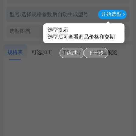
开始选型
型号:
选择规格参数后自动生成型号
选型提示
选型图档
查看PDF图档
选型后可查看商品价格和交期
规格表
可选加工
订货引导
3D模型预览
跳过
下一步