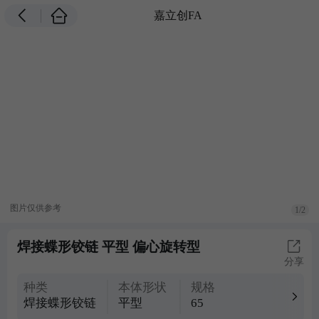
嘉立创FA
图片仅供参考
1/2
焊接蝶形铰链 平型 偏心旋转型
分享
种类
本体形状
规格
焊接蝶形铰链
平型
65