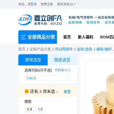
你好，请
登录
免费注册
我的消息(0)
全部商品分类
首页
新人福利
BOM匹
首页
全部产品分类
传动零部件
齿轮/齿条
蜗轮/蜗杆
常规选型
图纸选型
选择代码(可不选)
代码含义
CALG
CALG
还有
4
项未选
重置
模数
0.8
1.0