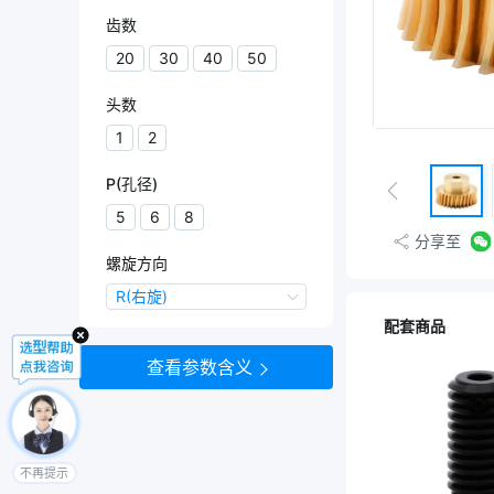
齿数
20
30
40
50
头数
1
2
P(孔径)
5
6
8
分享至
螺旋方向
螺旋方向
R(右旋)
R(右旋)
配套商品
查看参数含义
不再提示