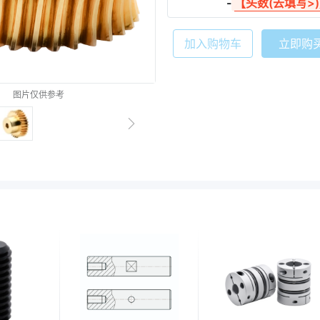
-
【头数(去填写>
加入购物车
立即购
图片仅供参考