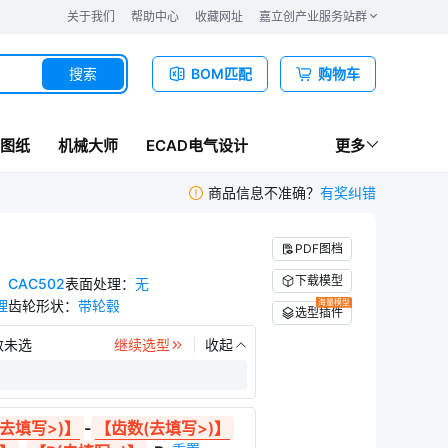
关于我们
帮助中心
收藏网址
嘉立创产业服务站群
搜索
BOM匹配
购物车
图纸
机械大师
ECAD电气设计
更多
商品信息不准确？
有奖纠错
PDF图档
下载模型
：
CAC502
表面处理
：
无
理
齿轮形状
：
带轮毂
海量模型
选型插件
数未选
继续选型
收起
去填写>)】
-
【齿数(去填写>)】