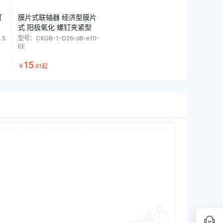
钉
膜片式联轴器 经济型膜片
式 阳极氧化 螺钉夹紧型
.5
型号：
CXGB-1-D26-d8-e10-
EE
15
￥
.
91
起