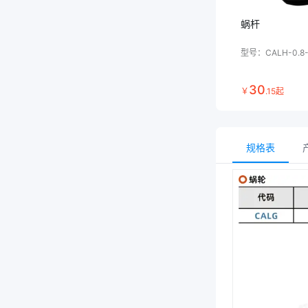
蜗杆
型号：
CALH-0.8
30
￥
.
15
起
规格表