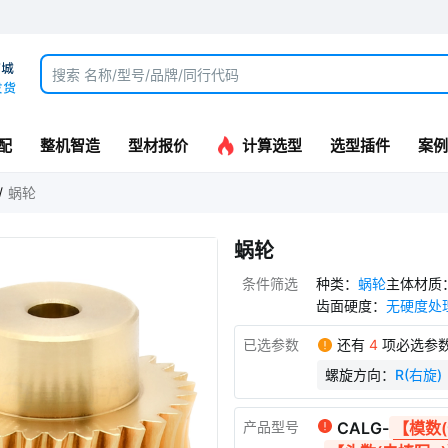
配
整机智造
型材报价
计算选型
选型插件
案例
蜗轮
蜗轮
条件筛选
种类
：
蜗轮
主体材质
齿面硬度
：
无硬度处
已选参数
还有
4
项必选参
螺旋方向
：
R(右旋)
产品型号
CALG
-
【模数(