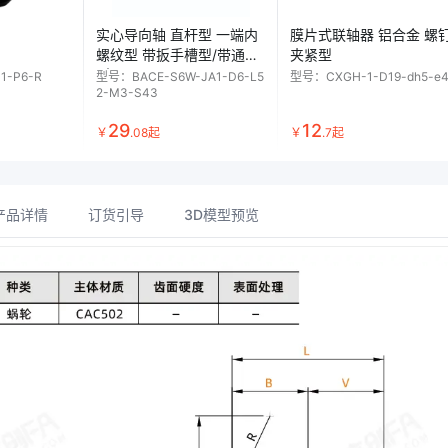
实心导向轴 直杆型 一端内
膜片式联轴器 铝合金 螺
螺纹型 带扳手槽型/带通孔
夹紧型
型 g6
-1-P6-R
型号：
BACE-S6W-JA1-D6-L5
型号：
CXGH-1-D19-dh5-e4
2-M3-S43
29
12
￥
.
08
起
￥
.
7
起
产品详情
订货引导
3D模型预览