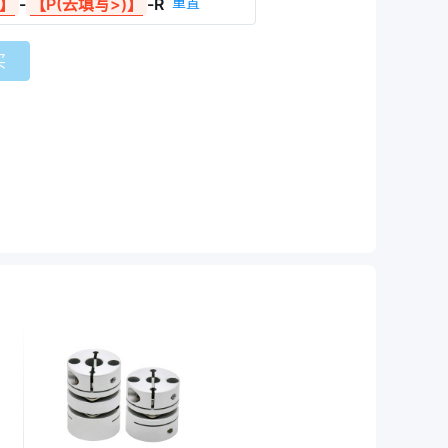
重置
)】
-
【P(去填写>)】
-
R
买