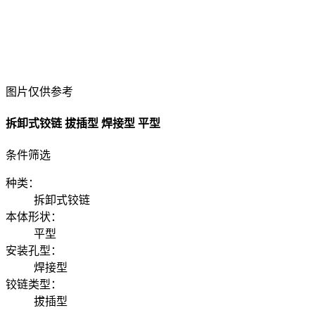
图片仅供参考
拆卸式铰链 拔插型 焊接型 平型
条件筛选
种类
：
拆卸式铰链
本体形状
：
平型
安装孔型
：
焊接型
铰链类型
：
拔插型