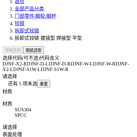
首页
全部产品分类
门部零件/脚轮/脚杯
铰链
拆卸式铰链
拆卸式铰链 拔插型 焊接型 平型
常规选型
图纸选型
选择代码(可不选)
代码含义
DJNF-X2-R
DJNF-D-L
DJNF-D-R
DJNF-W-L
DJNF-W-R
DJNF-
X2-L
DJNF-S1W-L
DJNF-S1W-R
请选择
还有
5
项未选
重置
材质
材质
SUS304
SPCC
请选择
表面处理