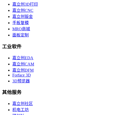
嘉立创3D打印
嘉立创CNC
嘉立创钣金
手板复模
MRO商城
面板定制
工业软件
嘉立创EDA
嘉立创CAM
嘉立创DFM
Forface 3D
3D预览器
其他服务
嘉立创社区
机电工坊