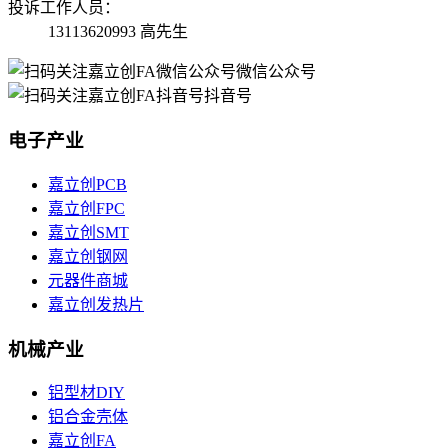
投诉工作人员：
13113620993 高先生
微信公众号
抖音号
电子产业
嘉立创PCB
嘉立创FPC
嘉立创SMT
嘉立创钢网
元器件商城
嘉立创发热片
机械产业
铝型材DIY
铝合金壳体
嘉立创FA