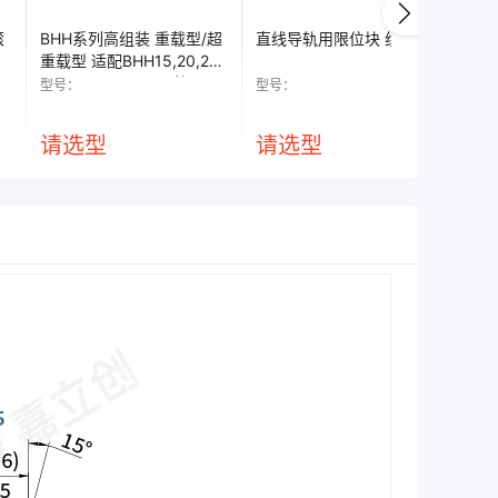
滚
BHH系列高组装 重载型/超
直线导轨用限位块 组件 L型
直
重载型 适配BHH15,20,25,
角
30,35,45,55,65导轨
型号：
型号：
型号
请选型
请选型
请