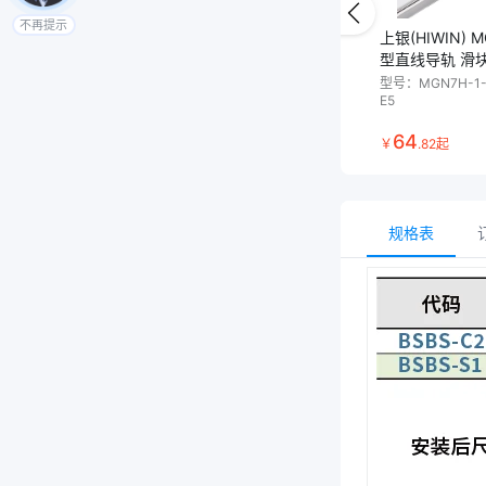
不再提示
上银(HIWIN) MGN系列 微
型直线导轨 滑
型号：
MGN7H-1-
E5
64
￥
.
82
起
规格表