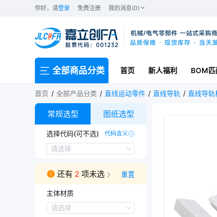
你好，请
登录
免费注册
我的消息(0)
全部商品分类
首页
新人福利
BOM匹
首页
全部产品分类
直线运动零件
直线导轨
直线导轨
常规选型
图纸选型
选择代码(可不选)
代码含义
BSBS-S1
BSBS-C2
请选择
还有
2
项未选
重置
主体材质
主体材质
请选择