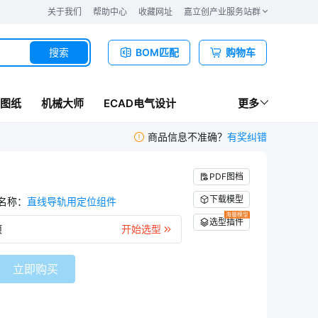
关于我们
帮助中心
收藏网址
嘉立创产业服务站群
搜索
BOM匹配
购物车
图纸
机械大师
ECAD电气设计
更多
商品信息不准确？
有奖纠错
PDF图档
下载模型
名称
：
直线导轨用定位组件
海量模型
选型插件
项
开始选型
立即购买