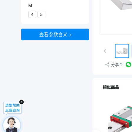
S45C
M
SUS304
4
5
查看参数含义
分享至
相似商品