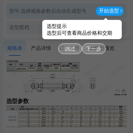
开始选型
型号:
选择规格参数后自动生成型号
选型提示
选型图档
查看PDF图档
选型后可查看商品价格和交期
规格表
产品详情
订货引导
3D模型预览
跳过
下一步
选型参数