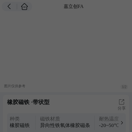
嘉立创FA
图片仅供参考
1/2
橡胶磁铁 ·带状型
分享
种类
磁铁材质
耐热温度
橡胶磁铁
异向性铁氧体橡胶磁条
-20~50℃