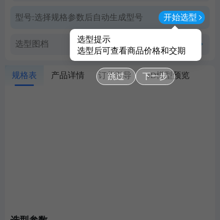
型号:
选择规格参数后自动生成型号
开始选型
选型提示
选型图档
查看PDF图档
选型后可查看商品价格和交期
规格表
产品详情
订货引导
3D模型预览
跳过
下一步