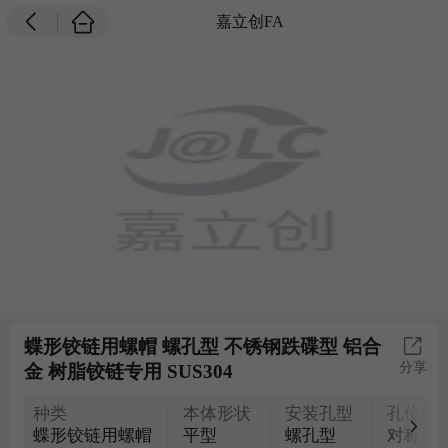
嘉立创FA
蝶形铰链用螺帽 螺孔型 不锈钢跌碟型 铝合
分享
金 树脂铰链专用 SUS304
种类
本体形状
安装孔型
孔位置
蝶形铰链用螺帽
平型
螺孔型
对称型