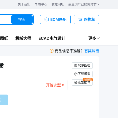
关于我们
帮助中心
收藏网址
嘉立创产业服务站群
搜索
BOM匹配
购物车
图纸
机械大师
ECAD电气设计
更多
商品信息不准确？
有奖纠错
质
PDF图档
下载模型
海量模型
选型插件
项
开始选型
买