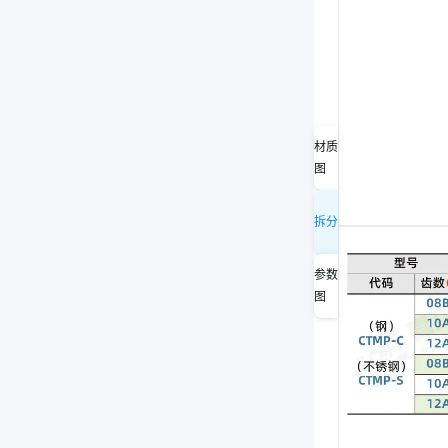
材质
图
拆分
参数
图