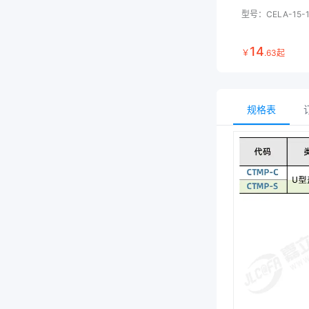
型号：
CELA-15-
14
￥
.
63
起
规格表