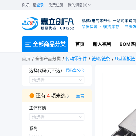
你好，请
登录
免费注册
我的消息(0)
全部商品分类
首页
新人福利
BOM匹
首页
全部产品分类
传动零部件
链轮/链条
U型盖板链
选择代码(可不选)
代码含义
CTMP-C
CTMP-S
请选择
还有
4
项未选
重置
主体材质
主体材质
请选择
钢
系列
不锈钢