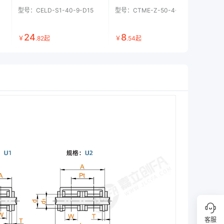
型号：
CELD-S1-40-9-D15
型号：
CTME-Z-50-4-A
型号
24
8
1
￥
.
82
起
￥
.
54
起
￥
客服