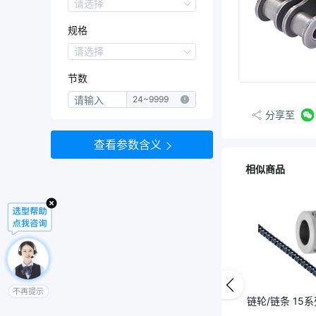
系列
请选择
08B
规格
10A
12A
规格
请选择
U1
节数
U2
24
~
9999
分享至
查看参数含义
相似商品
不再提示
链轮/链条 15