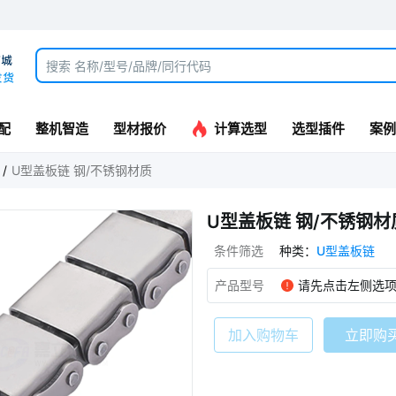
配
整机智造
型材报价
计算选型
选型插件
案例
U型盖板链 钢/不锈钢材质
U型盖板链 钢/不锈钢材
条件筛选
种类
：
U型盖板链
产品型号
请先点击左侧选
加入购物车
立即购