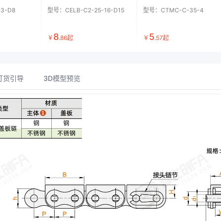
13-D8
型号：
CELB-C2-25-16-D15
型号：
CTMC-C-35-4
8
5
￥
.
86
起
￥
.
57
起
订货引导
3D模型预览