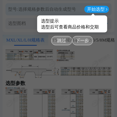
型号:
选择规格参数后自动生成型号
开始选型
选型提示
选型图档
查看PDF图档
选型后可查看商品价格和交期
MXL/XL/L/H规格表
T5/T10规格表
S2/3/5/8M规格
跳过
下一步
选型参数