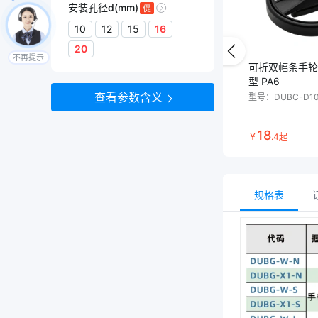
安装孔径d(mm)
10
12
15
16
20
不再提示
可折双幅条手轮
型 PA6
查看参数含义
型号：
DUBC-D1
18
￥
.
4
起
规格表