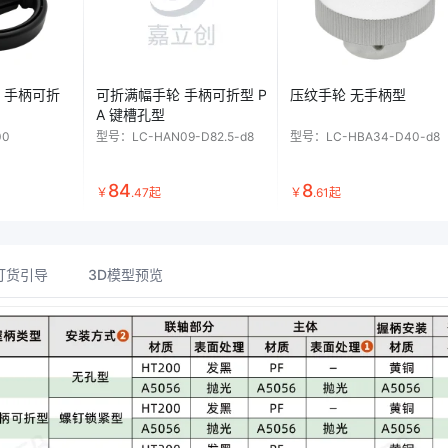
 手柄可折
可折满幅手轮 手柄可折型 P
压纹手轮 无手柄型
A 键槽孔型
00
型号：
LC-HAN09-D82.5-d8
型号：
LC-HBA34-D40-d8
84
8
￥
.
47
起
￥
.
61
起
订货引导
3D模型预览