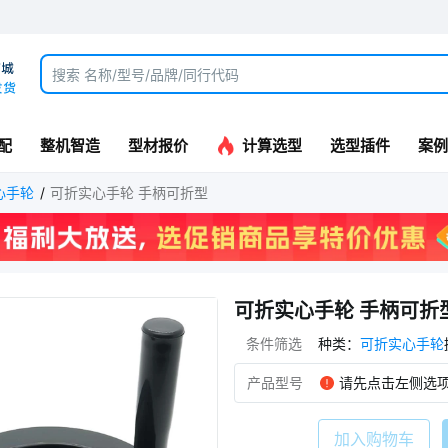
配
整机智造
型材报价
计算选型
选型插件
案例
心手轮
可折实心手轮 手柄可折型
-N
DUBG-X1-S
可折实心手轮 手柄可折
条件筛选
种类
：
可折实心手轮
产品型号
请先点击左侧选
加入购物车