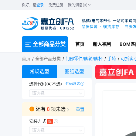
你好，请
登录
免费注册
我的消息(0)
全部商品分类
首页
新人福利
BOM匹
首页
全部产品分类
门部零件/脚轮/脚杯
手轮
可折实
常规选型
图纸选型
选择代码(可不选)
代码含义
DUBG-X1-J
DUBG-W-N
DUBG-W-S
DUBG-W-J
DUBG-X1
请选择
还有
8
项未选
重置
安装方式
安装方式
请选择