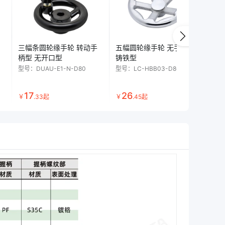
三幅条圆轮缘手轮 转动手
五幅圆轮缘手轮 无手柄型
可
柄型 无开口型
铸铁型
型
型号：
DUAU-E1-N-D80
型号：
LC-HBB03-D80
型号
17
26
1
￥
.
33
起
￥
.
45
起
￥