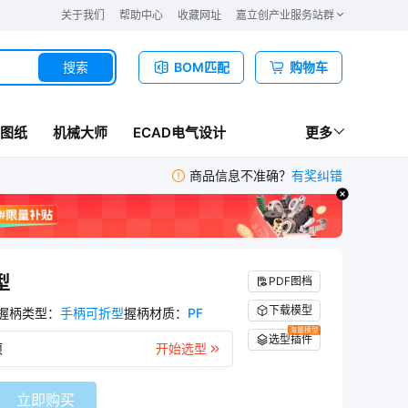
关于我们
帮助中心
收藏网址
嘉立创产业服务站群
搜索
BOM匹配
购物车
图纸
机械大师
ECAD电气设计
更多
商品信息不准确？
有奖纠错
型
PDF图档
下载模型
握柄类型
：
手柄可折型
握柄材质
：
PF
海量模型
选型插件
项
开始选型
立即购买