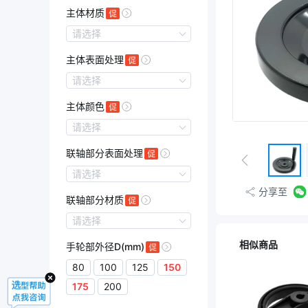
无孔型
主体材质
键槽孔型
螺钉锁紧型
主体材质
请选择
A5056
主体表面处理
PF
主体表面处理
请选择
无
主体颜色
抛光
主体颜色
请选择
银色
联轴部分表面处理
黑色
联轴部分表面处理
请选择
发黑
分享至
联轴部分材质
抛光
联轴部分材质
请选择
A5056
相似商品
手轮部外径D(mm)
HT200
80
100
125
150
175
200