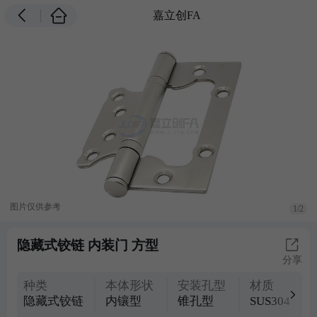
嘉立创FA
图片仅供参考
1/2
隐藏式铰链 内装门 方型
分享
种类
本体形状
安装孔型
材质
隐藏式铰链
内镶型
锥孔型
SUS304