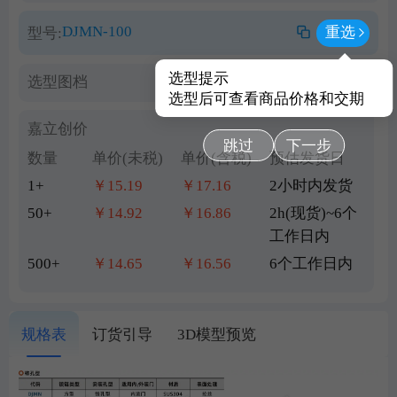
DJMN-100
重选
型号:
选型提示
选型图档
查看PDF图档
选型后可查看商品价格和交期
嘉立创价
跳过
下一步
数量
单价(未税)
单价(含税)
预估发货日
1+
￥15.19
￥17.16
2小时内发货
50+
￥14.92
￥16.86
2h(现货)~6个
工作日内
500+
￥14.65
￥16.56
6个工作日内
规格表
订货引导
3D模型预览