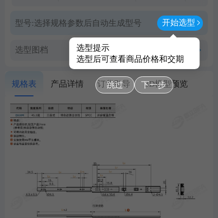
开始选型
型号:
选择规格参数后自动生成型号
选型提示
选型图档
查看PDF图档
选型后可查看商品价格和交期
规格表
产品详情
订货引导
3D模型预览
跳过
下一步